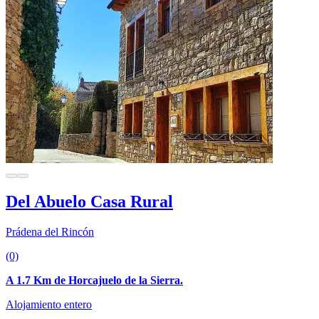
Del Abuelo Casa Rural
Prádena del Rincón
(0)
A 1.7 Km de Horcajuelo de la Sierra.
Alojamiento entero