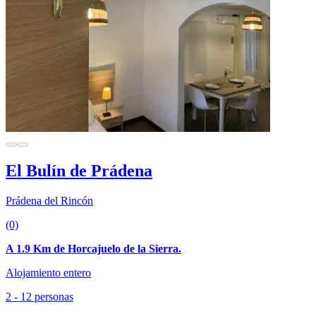
El Bulín de Prádena
Prádena del Rincón
(0)
A 1.9 Km de Horcajuelo de la Sierra.
Alojamiento entero
2 - 12 personas