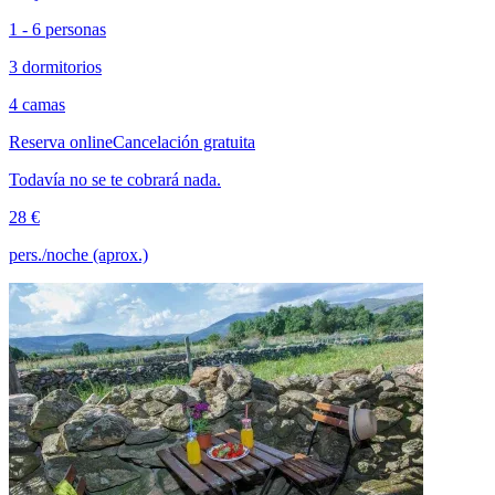
1 - 6 personas
3 dormitorios
4 camas
Reserva online
Cancelación gratuita
Todavía no se te cobrará nada.
28 €
pers./noche (aprox.)