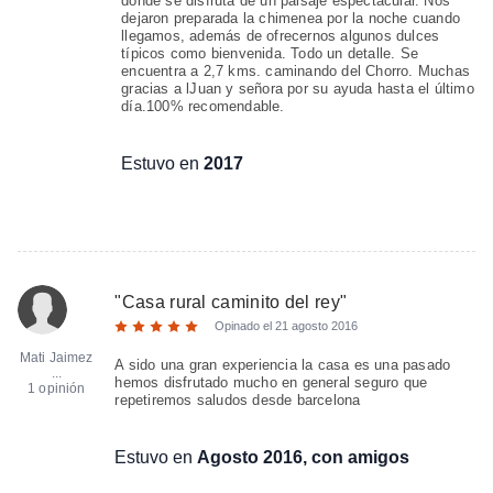
donde se disfruta de un paisaje espectacular. Nos
dejaron preparada la chimenea por la noche cuando
llegamos, además de ofrecernos algunos dulces
típicos como bienvenida. Todo un detalle. Se
encuentra a 2,7 kms. caminando del Chorro. Muchas
gracias a lJuan y señora por su ayuda hasta el último
día.100% recomendable.
Estuvo en
2017
"
Casa rural caminito del rey
"
Opinado el
21 agosto 2016
Mati Jaimez
A sido una gran experiencia la casa es una pasado
...
hemos disfrutado mucho en general seguro que
1 opinión
repetiremos saludos desde barcelona
Estuvo en
Agosto 2016, con amigos