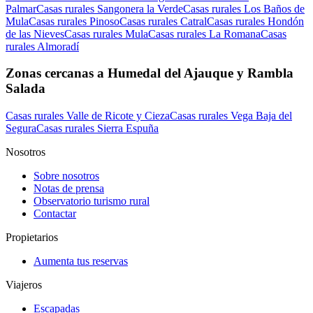
Palmar
Casas rurales Sangonera la Verde
Casas rurales Los Baños de
Mula
Casas rurales Pinoso
Casas rurales Catral
Casas rurales Hondón
de las Nieves
Casas rurales Mula
Casas rurales La Romana
Casas
rurales Almoradí
Zonas cercanas a Humedal del Ajauque y Rambla
Salada
Casas rurales Valle de Ricote y Cieza
Casas rurales Vega Baja del
Segura
Casas rurales Sierra Espuña
Nosotros
Sobre nosotros
Notas de prensa
Observatorio turismo rural
Contactar
Propietarios
Aumenta tus reservas
Viajeros
Escapadas