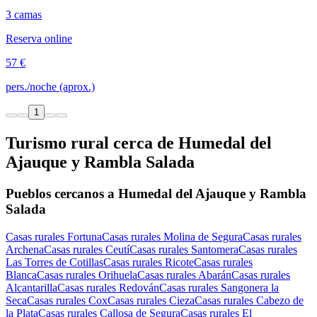
3 camas
Reserva online
57 €
pers./noche (aprox.)
1
Turismo rural cerca de Humedal del
Ajauque y Rambla Salada
Pueblos cercanos a Humedal del Ajauque y Rambla
Salada
Casas rurales Fortuna
Casas rurales Molina de Segura
Casas rurales
Archena
Casas rurales Ceutí
Casas rurales Santomera
Casas rurales
Las Torres de Cotillas
Casas rurales Ricote
Casas rurales
Blanca
Casas rurales Orihuela
Casas rurales Abarán
Casas rurales
Alcantarilla
Casas rurales Redován
Casas rurales Sangonera la
Seca
Casas rurales Cox
Casas rurales Cieza
Casas rurales Cabezo de
la Plata
Casas rurales Callosa de Segura
Casas rurales El