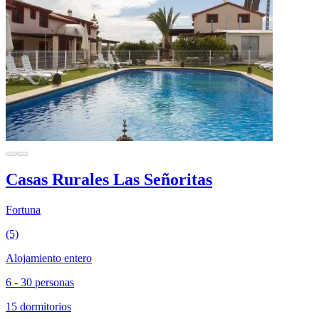
Casas Rurales Las Señoritas
Fortuna
(5)
Alojamiento entero
6 - 30 personas
15 dormitorios