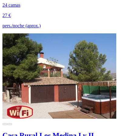
24 camas
27 €
pers./noche (aprox.)
Casa Rural Los Medina I y II