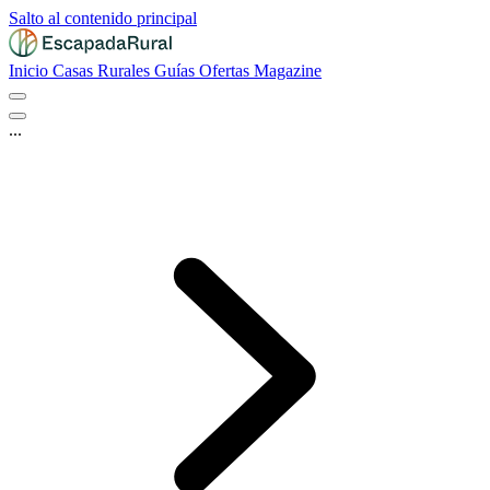
Salto al contenido principal
Inicio
Casas Rurales
Guías
Ofertas
Magazine
...