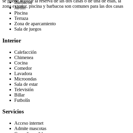
se puede realizar la reserva de las dos casas o de una de ellas, la
Barbacoa
zona exterior, piscina y barbacoa son comunes para las dos casas
Jardín
Piscina
Terraza
Zona de aparcamiento
Sala de juegos
Interior
Calefacción
Chimenea
Cocina
Comedor
Lavadora
Microondas
Sala de estar
Televisión
Billar
Futbolín
Servicios
Acceso internet
Admite mascotas