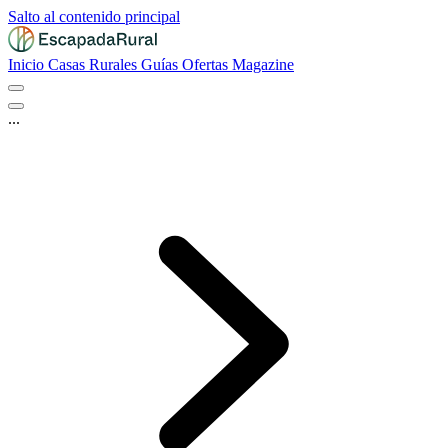
Salto al contenido principal
Inicio
Casas Rurales
Guías
Ofertas
Magazine
...