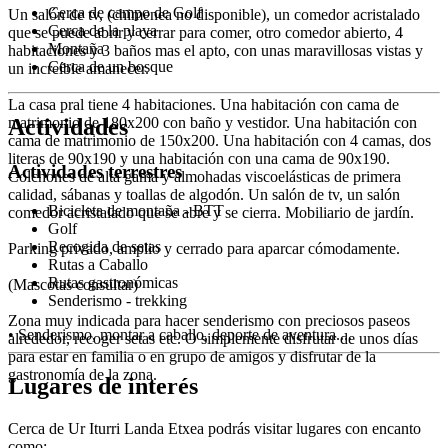
Cerca de campo de Golf
Un salón de tv, (chimenea no disponible), un comedor acristalado
Cerca de la playa
que se puede abrir y cerrar para comer, otro comedor abierto, 4
Montaña
habitaciones y 3 baños mas el apto, con unas maravillosas vistas y
Cerca de un bosque
un increíble amanecer.
La casa pral tiene 4 habitaciones. Una habitación con cama de
matrimonio de 180x200 con baño y vestidor. Una habitación con
Actividades
cama de matrimonio de 150x200. Una habitación con 4 camas, dos
literas de 90x190 y una habitación con una cama de 90x190.
Actividades terrestres
Colchones de alta gama y almohadas viscoelásticas de primera
calidad, sábanas y toallas de algodón. Un salón de tv, un salón
Bicicleta de montaña - BTT
comedor acristalado que se abre y se cierra. Mobiliario de jardín.
Golf
Recogida de setas
Parking privado, amplio y cerrado para aparcar cómodamente.
Rutas a Caballo
Rutas gastronómicas
(Mascotas consultar)
Senderismo - trekking
Zona muy indicada para hacer senderismo con preciosos paseos
• Senderismo, montar a caballo, deporte de aventura....
alrededor, recoger setas etc. O simplemente disfrutar de unos días
para estar en familia o en grupo de amigos y disfrutar de la
gastronomía de la zona.
Lugares de interés
Cerca de Ur Iturri Landa Etxea podrás visitar lugares con encanto
como: