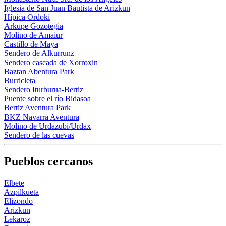
Iglesia de San Juan Bautista de Arizkun
Hípica Ordoki
Arkupe Gozotegia
Molino de Amaiur
Castillo de Maya
Sendero de Alkurrunz
Sendero cascada de Xorroxin
Baztan Abentura Park
Burricleta
Sendero Iturburua-Bertiz
Puente sobre el río Bidasoa
Bertiz Aventura Park
BKZ Navarra Aventura
Molino de Urdazubi/Urdax
Sendero de las cuevas
Pueblos cercanos
Elbete
Azpilkueta
Elizondo
Arizkun
Lekaroz