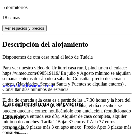
5 dormitorios
18 camas
Ver espacios y precios
Descripción del alojamiento
Disponemos de otra casa rural al lado de Tudela
Para ver nuestro video de Ur iturri casa rural, pinchar en el enlace:
https://vimeo.com/898519119/ En julio y Agosto mínimo se alquilan
semanas enteras de sábado a sábado. Consultar precio de semana
entera. (Navidades, Semana Santa y Puentes se alquilan enteros) .
www.uriturricasarural.com
Consultar días mínimos de estancia
El día de entrada a la casa es a partir de las 17,30 horas y la hora del
Características y servicios
día de salida, es antes de las 11 de la mañana, el día de salida se
pueden quedar a comer, notificándolo con antelación. (condicionado
a que no haya entrada ese día). Alquiler de casa completa, alquiler
Exterior
mínimo dos noches. Tarifa T.Baja: 37 euros T.Alta 37 euros.
persona día, 9 plazas más 3 en apto anexo. Precio Apto 3 plazas más
Jardín
consultar.
Terraza