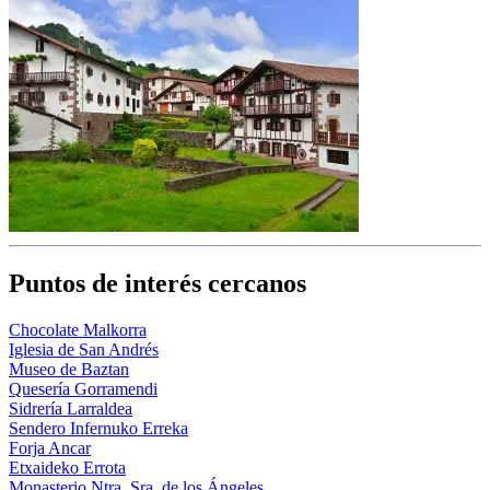
Puntos de interés cercanos
Chocolate Malkorra
Iglesia de San Andrés
Museo de Baztan
Quesería Gorramendi
Sidrería Larraldea
Sendero Infernuko Erreka
Forja Ancar
Etxaideko Errota
Monasterio Ntra. Sra. de los Ángeles