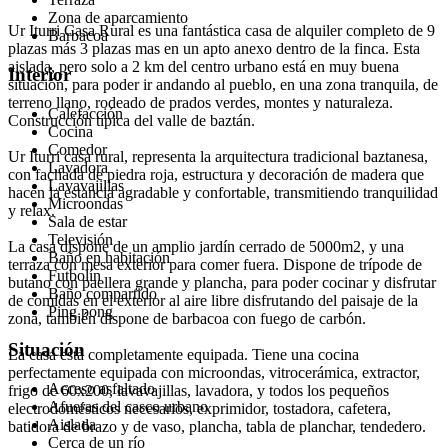
Zona de aparcamiento
Ur Iturri Casa Rural es una fantástica casa de alquiler completo de 9
Barbacoa
plazas más 3 plazas mas en un apto anexo dentro de la finca. Esta
aislada, pero solo a 2 km del centro urbano está en muy buena
Interior
situación, para poder ir andando al pueblo, en una zona tranquila, de
terreno llano, rodeado de prados verdes, montes y naturaleza.
Calefacción
Construcción típica del valle de baztán.
Cocina
Comedor
Ur Iturri casa rural, representa la arquitectura tradicional baztanesa,
Lavadora
con fachada de piedra roja, estructura y decoración de madera que
Lavavajillas
hacen la estancia agradable y confortable, transmitiendo tranquilidad
Microondas
y relax.
Sala de estar
Televisión
La casa dispone de un amplio jardín cerrado de 5000m2, y una
Baño en habitación
terraza con mesa exterior para comer fuera. Dispone de trípode de
Futbolín
butano con paellera grande y plancha, para poder cocinar y disfrutar
Baño compartido
de comidas en el exterior al aire libre disfrutando del paisaje de la
Ping pong
zona, también dispone de barbacoa con fuego de carbón.
Situación
La casa está completamente equipada. Tiene una cocina
perfectamente equipada con microondas, vitrocerámica, extractor,
Acceso asfaltado
frigo de 60x200, lavavajillas, lavadora, y todos los pequeños
Afueras del casco urbano
electrodomésticos necesarios, exprimidor, tostadora, cafetera,
Aislada
batidora de brazo y de vaso, plancha, tabla de planchar, tendedero.
Cerca de un río