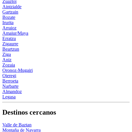
Zuaztoi
Aintzialde
Gartzain
Bozate
Irurita
Arraioz
Amaiur/Maya
Erratzu
Zigaurre
Beartzun
Ziga
Aniz
Zozaia
Oronoz-Mugairi
Oieregi
Berroeta
Narbarte
Almandoz
Legasa
Destinos cercanos
Valle de Baztan
Montaña de Navarra