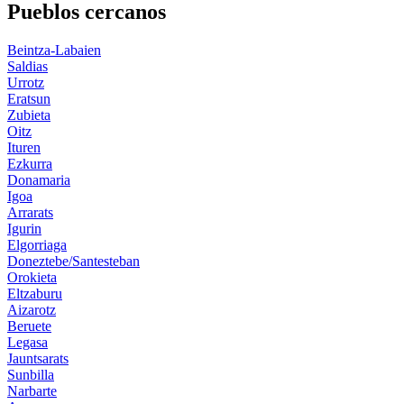
Pueblos cercanos
Beintza-Labaien
Saldias
Urrotz
Eratsun
Zubieta
Oitz
Ituren
Ezkurra
Donamaria
Igoa
Arrarats
Igurin
Elgorriaga
Doneztebe/Santesteban
Orokieta
Eltzaburu
Aizarotz
Beruete
Legasa
Jauntsarats
Sunbilla
Narbarte