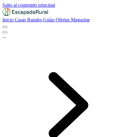
Salto al contenido principal
Inicio
Casas Rurales
Guías
Ofertas
Magazine
...