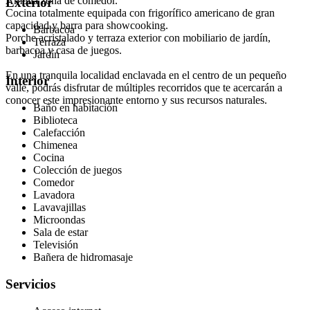
Amplia zona de comedor.
Exterior
Cocina totalmente equipada con frigorífico americano de gran
capacidad y barra para showcooking.
Barbacoa
Porche acristalado y terraza exterior con mobiliario de jardín,
Terraza
barbacoa y casa de juegos.
Jardín
En una tranquila localidad enclavada en el centro de un pequeño
Interior
valle, podrás disfrutar de múltiples recorridos que te acercarán a
conocer este impresionante entorno y sus recursos naturales.
Baño en habitación
Biblioteca
Calefacción
Chimenea
Cocina
Colección de juegos
Comedor
Lavadora
Lavavajillas
Microondas
Sala de estar
Televisión
Bañera de hidromasaje
Servicios