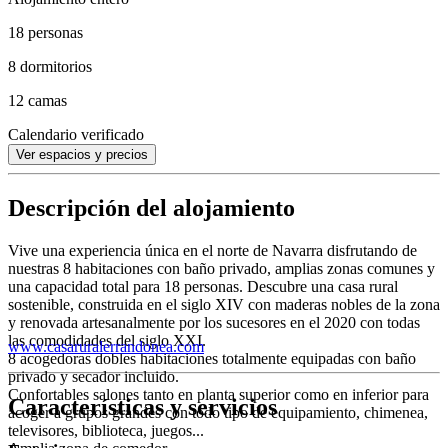
18 personas
8 dormitorios
12 camas
Calendario verificado
Ver espacios y precios
Descripción del alojamiento
Vive una experiencia única en el norte de Navarra disfrutando de
nuestras 8 habitaciones con baño privado, amplias zonas comunes y
una capacidad total para 18 personas. Descubre una casa rural
sostenible, construida en el siglo XIV con maderas nobles de la zona
y renovada artesanalmente por los sucesores en el 2020 con todas
las comodidades del siglo XXI.
www.casaruralerrandonea.com
8 acogedoras dobles habitaciones totalmente equipadas con baño
privado y secador incluido.
Confortables salones tanto en planta superior como en inferior para
Características y servicios
acoger a grupos grandes con todo tipo de equipamiento, chimenea,
televisores, biblioteca, juegos...