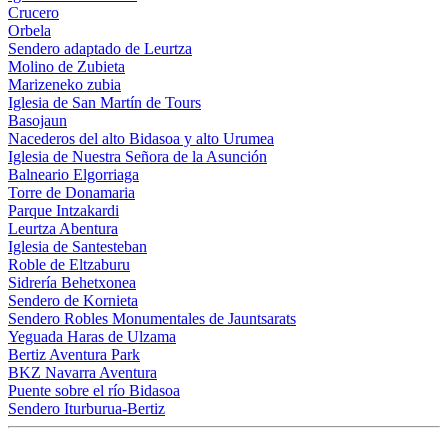
Crucero
Orbela
Sendero adaptado de Leurtza
Molino de Zubieta
Marizeneko zubia
Iglesia de San Martín de Tours
Basojaun
Nacederos del alto Bidasoa y alto Urumea
Iglesia de Nuestra Señora de la Asunción
Balneario Elgorriaga
Torre de Donamaria
Parque Intzakardi
Leurtza Abentura
Iglesia de Santesteban
Roble de Eltzaburu
Sidrería Behetxonea
Sendero de Kornieta
Sendero Robles Monumentales de Jauntsarats
Yeguada Haras de Ulzama
Bertiz Aventura Park
BKZ Navarra Aventura
Puente sobre el río Bidasoa
Sendero Iturburua-Bertiz