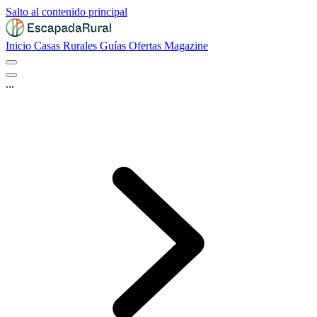
Salto al contenido principal
Inicio
Casas Rurales
Guías
Ofertas
Magazine
...