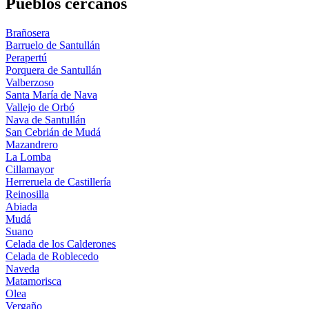
Pueblos cercanos
Brañosera
Barruelo de Santullán
Perapertú
Porquera de Santullán
Valberzoso
Santa María de Nava
Vallejo de Orbó
Nava de Santullán
San Cebrián de Mudá
Mazandrero
La Lomba
Cillamayor
Herreruela de Castillería
Reinosilla
Abiada
Mudá
Suano
Celada de los Calderones
Celada de Roblecedo
Naveda
Matamorisca
Olea
Vergaño