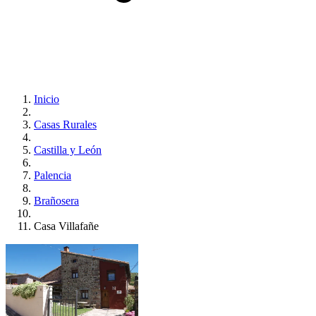
Inicio
Casas Rurales
Castilla y León
Palencia
Brañosera
Casa Villafañe