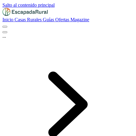
Salto al contenido principal
Inicio
Casas Rurales
Guías
Ofertas
Magazine
...