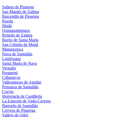
Salinas de Pisuerga
San Mamés de Zalima
Barcenilla de Pisuerga
Rueda
Mudá
Quintanaluengos
Renedo de Zalima
Barrio de Santa María
San Cebrián de Mudá
Matamorisca
Nava de Santullán
Ligüérzana
Santa María de Nava
Vergaño
Perapertú
Cillamayor
Vallespinoso de Aguilar
Porquera de Santullán
Corvio
Herreruela de Castillería
La Estación de Vado-Cervera
Barruelo de Santullán
Cervera de Pisuerga
Vallejo de Orbó