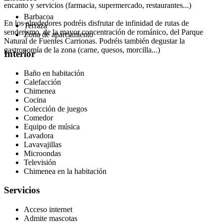
encanto y servicios (farmacia, supermercado, restaurantes...)
Barbacoa
En los alrededores podréis disfrutar de infinidad de rutas de
Terraza
senderismo, de la mayor concentración de románico, del Parque
Zona de aparcamiento
Natural de Fuentes Carrionas. Podréis también degustar la
gastronomía de la zona (carne, quesos, morcilla...)
Interior
Baño en habitación
Calefacción
Chimenea
Cocina
Colección de juegos
Comedor
Equipo de música
Lavadora
Lavavajillas
Microondas
Televisión
Chimenea en la habitación
Servicios
Acceso internet
Admite mascotas