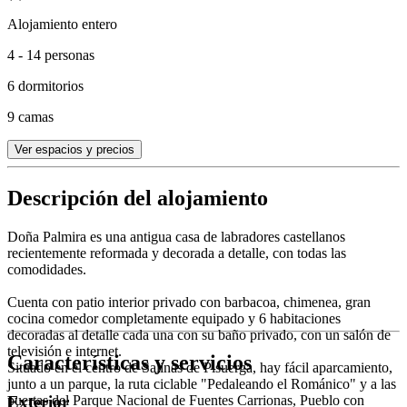
Alojamiento entero
4 - 14 personas
6 dormitorios
9 camas
Ver espacios y precios
Descripción del alojamiento
Doña Palmira es una antigua casa de labradores castellanos
recientemente reformada y decorada a detalle, con todas las
comodidades.
Cuenta con patio interior privado con barbacoa, chimenea, gran
cocina comedor completamente equipado y 6 habitaciones
decoradas al detalle cada una con su baño privado, con un salón de
televisión e internet.
Características y servicios
Situado en el centro de Salinas de Pisuerga, hay fácil aparcamiento,
junto a un parque, la ruta ciclable "Pedaleando el Románico" y a las
puertas del Parque Nacional de Fuentes Carrionas, Pueblo con
Exterior