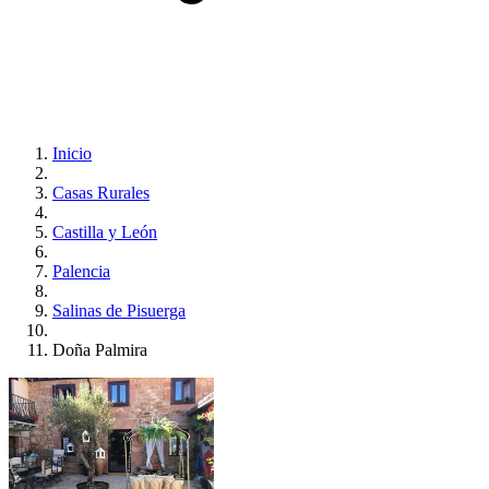
Inicio
Casas Rurales
Castilla y León
Palencia
Salinas de Pisuerga
Doña Palmira