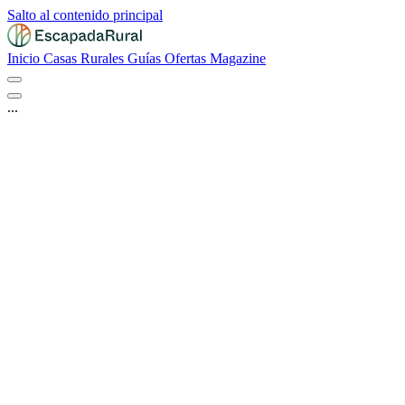
Salto al contenido principal
Inicio
Casas Rurales
Guías
Ofertas
Magazine
...