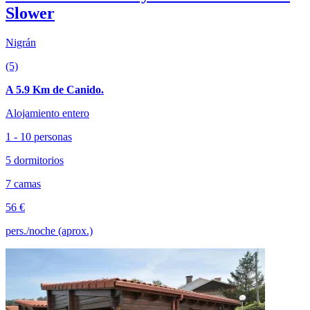
Slower
Nigrán
(5)
A 5.9 Km de Canido.
Alojamiento entero
1 - 10 personas
5 dormitorios
7 camas
56 €
pers./noche (aprox.)