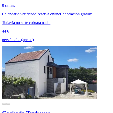
9 camas
Calendario verificado
Reserva online
Cancelación gratuita
Todavía no se te cobrará nada.
44 €
pers./noche (aprox.)