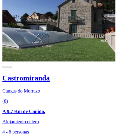
Castromiranda
Cangas do Morrazo
(8)
A 9.7 Km de Canido.
Alojamiento entero
4 - 6 personas