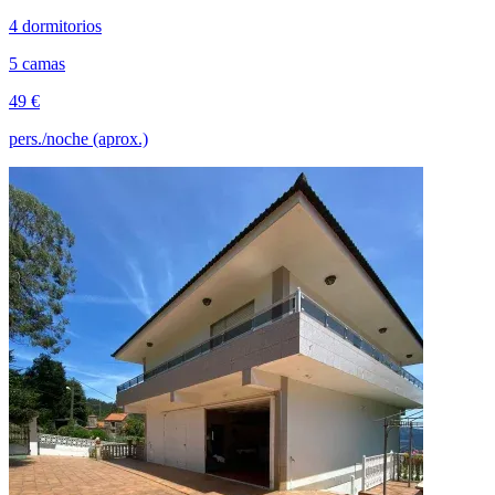
4 dormitorios
5 camas
49 €
pers./noche (aprox.)