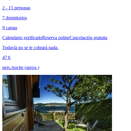
2 - 15 personas
7 dormitorios
9 camas
Calendario verificado
Reserva online
Cancelación gratuita
Todavía no se te cobrará nada.
47 €
pers./noche (aprox.)