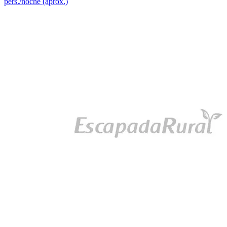
pers./noche (aprox.)