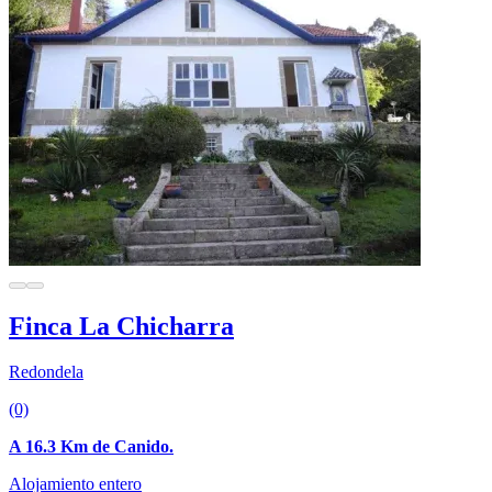
Finca La Chicharra
Redondela
(0)
A 16.3 Km de Canido.
Alojamiento entero