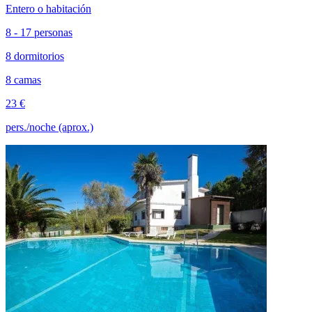
Entero o habitación
8 - 17 personas
8 dormitorios
8 camas
23 €
pers./noche (aprox.)