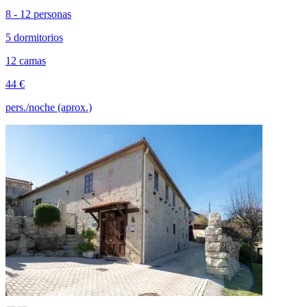
8 - 12 personas
5 dormitorios
12 camas
44 €
pers./noche (aprox.)