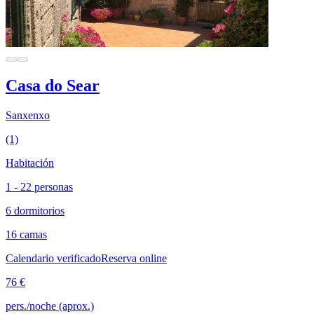
Casa do Sear
Sanxenxo
(1)
Habitación
1 - 22 personas
6 dormitorios
16 camas
Calendario verificado
Reserva online
76 €
pers./noche (aprox.)