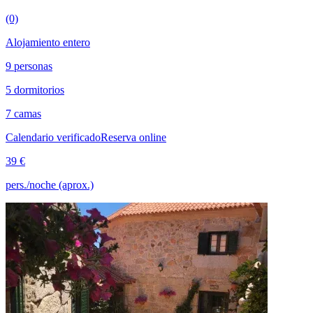
(0)
Alojamiento entero
9 personas
5 dormitorios
7 camas
Calendario verificado
Reserva online
39 €
pers./noche (aprox.)