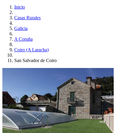
Inicio
Casas Rurales
Galicia
A Coruña
Coiro (A Laracha)
San Salvador de Coiro