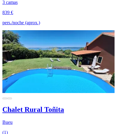
3 camas
839 €
pers./noche (aprox.)
Chalet Rural Toñita
Bueu
(1)