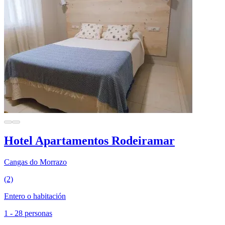
Hotel Apartamentos Rodeiramar
Cangas do Morrazo
(2)
Entero o habitación
1 - 28 personas