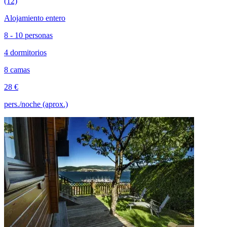
(12)
Alojamiento entero
8 - 10 personas
4 dormitorios
8 camas
28 €
pers./noche (aprox.)