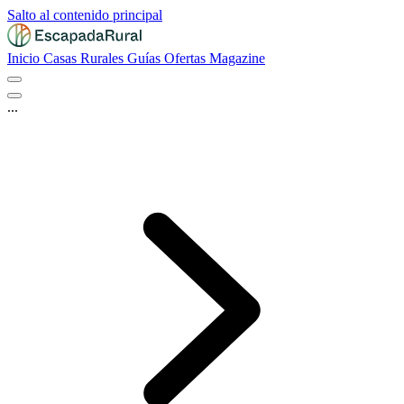
Salto al contenido principal
Inicio
Casas Rurales
Guías
Ofertas
Magazine
...