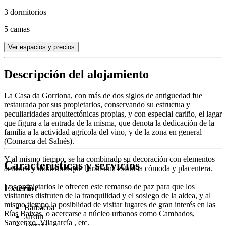
3 dormitorios
5 camas
Ver espacios y precios
Descripción del alojamiento
La Casa da Gorriona, con más de dos siglos de antiguedad fue
restaurada por sus propietarios, conservando su estructua y
peculiaridades arquitectónicas propias, y con especial cariño, el lagar
que figura a la entrada de la misma, que denota la dedicación de la
familia a la actividad agrícola del vino, y de la zona en general
(Comarca del Salnés).
Y al mismo tiempo, se ha combinado su decoración con elementos
Características y servicios
actuales y modernos que harán una estancia cómoda y placentera.
Los propietarios le ofrecen este remanso de paz para que los
Exterior
visitantes disfruten de la tranquilidad y el sosiego de la aldea, y al
mismo tiempo la posiblidad de visitar lugares de gran interés en las
Barbacoa
Rías Baixas, o acercarse a núcleo urbanos como Cambados,
Jardín
Sanxenxo, Vilagarcía , etc.
Terraza