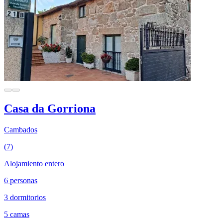
Casa da Gorriona
Cambados
(7)
Alojamiento entero
6 personas
3 dormitorios
5 camas