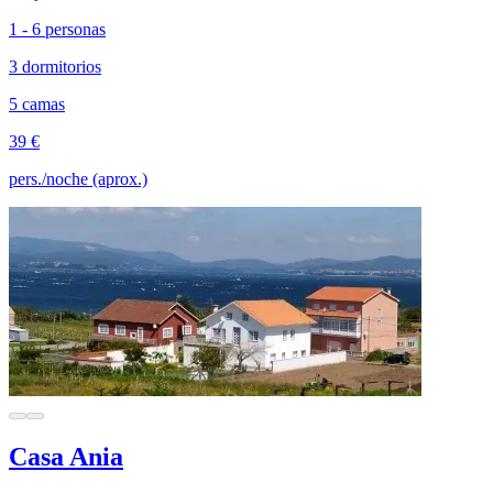
1 - 6 personas
3 dormitorios
5 camas
39 €
pers./noche (aprox.)
Casa Ania