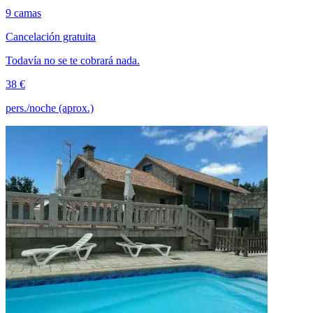
9 camas
Cancelación gratuita
Todavía no se te cobrará nada.
38 €
pers./noche (aprox.)