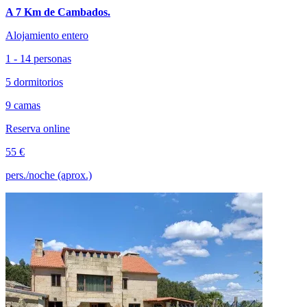
A 7 Km de Cambados.
Alojamiento entero
1 - 14 personas
5 dormitorios
9 camas
Reserva online
55 €
pers./noche (aprox.)