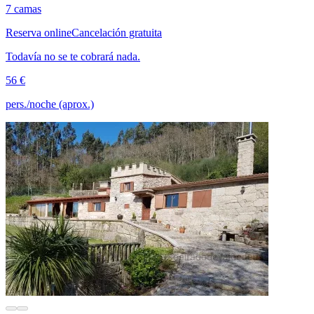
7 camas
Reserva online
Cancelación gratuita
Todavía no se te cobrará nada.
56 €
pers./noche (aprox.)