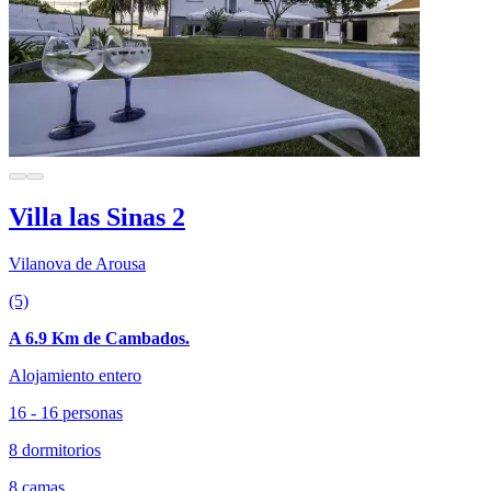
Villa las Sinas 2
Vilanova de Arousa
(5)
A 6.9 Km de Cambados.
Alojamiento entero
16 - 16 personas
8 dormitorios
8 camas