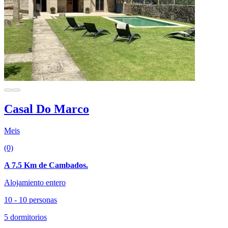
Casal Do Marco
Meis
(0)
A 7.5 Km de Cambados.
Alojamiento entero
10 - 10 personas
5 dormitorios