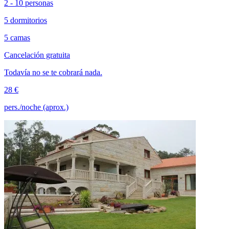
2 - 10 personas
5 dormitorios
5 camas
Cancelación gratuita
Todavía no se te cobrará nada.
28 €
pers./noche (aprox.)