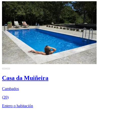
Casa da Muiñeira
Cambados
(20)
Entero o habitación