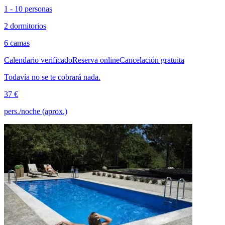
1 - 10 personas
2 dormitorios
6 camas
Calendario verificado
Reserva online
Cancelación gratuita
Todavía no se te cobrará nada.
37 €
pers./noche (aprox.)