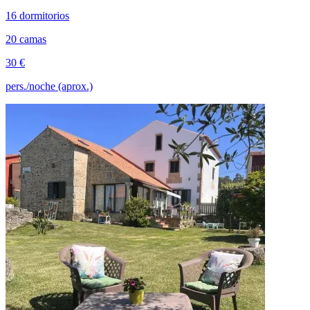
16 dormitorios
20 camas
30 €
pers./noche (aprox.)