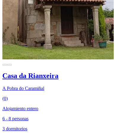
Casa da Rianxeira
A Pobra do Caramiñal
(0)
Alojamiento entero
6 - 8 personas
3 dormitorios