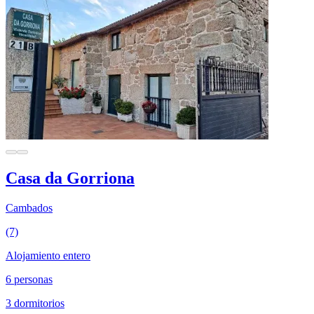
Casa da Gorriona
Cambados
(7)
Alojamiento entero
6 personas
3 dormitorios