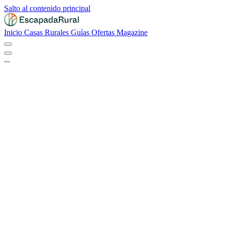
Salto al contenido principal
Inicio
Casas Rurales
Guías
Ofertas
Magazine
...