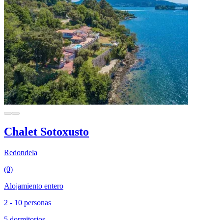
Chalet Sotoxusto
Redondela
(0)
Alojamiento entero
2 - 10 personas
5 dormitorios