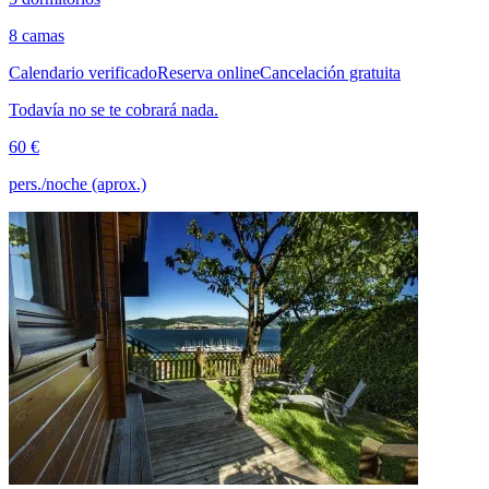
8 camas
Calendario verificado
Reserva online
Cancelación gratuita
Todavía no se te cobrará nada.
60 €
pers./noche (aprox.)