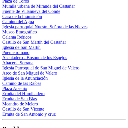
Plaza de Toros
Muralla urbana de Miranda del Castañar
Fuente de Villanueva del Conde
Casa de la Inquisición
Camino del Agua
Iglesia parroquial Nuestra Señora de las Nieves
Museo Etnográfico
Calama Ibéricos
Castillo de San Martín del Castañar
Iglesia de San Martín
Puente romano
Asentadero - Bosque de los Espejos
Abacería Serrana
Iglesia Parroquial de San Miguel de Valero
Arco de San Miguel de Valero
Iglesia de la Anunciación
Camino de las Raíces
Plaza Arsenio
Ermita del Humilladero
Ermita de San Blas
Meandro de Melero
Castillo de San Vicente
Ermita de San Antonio y cruz