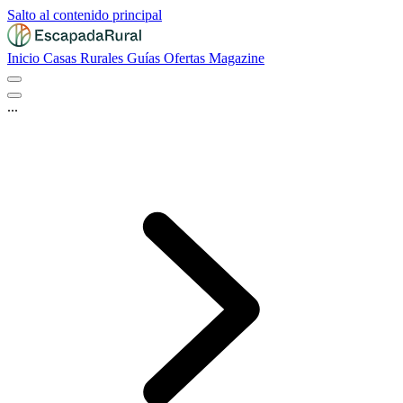
Salto al contenido principal
Inicio
Casas Rurales
Guías
Ofertas
Magazine
...