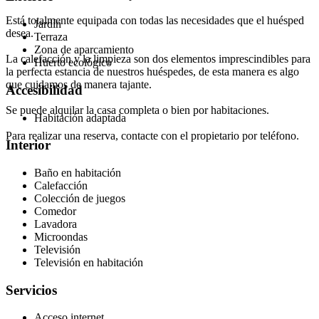
Está totalmente equipada con todas las necesidades que el huésped
Jardín
desea.
Terraza
Zona de aparcamiento
La calefacción y la limpieza son dos elementos imprescindibles para
Huerto ecológico
la perfecta estancia de nuestros huéspedes, de esta manera es algo
que cuidamos de manera tajante.
Accesibilidad
Se puede alquilar la casa completa o bien por habitaciones.
Habitación adaptada
Para realizar una reserva, contacte con el propietario por teléfono.
Interior
Baño en habitación
Calefacción
Colección de juegos
Comedor
Lavadora
Microondas
Televisión
Televisión en habitación
Servicios
Acceso internet