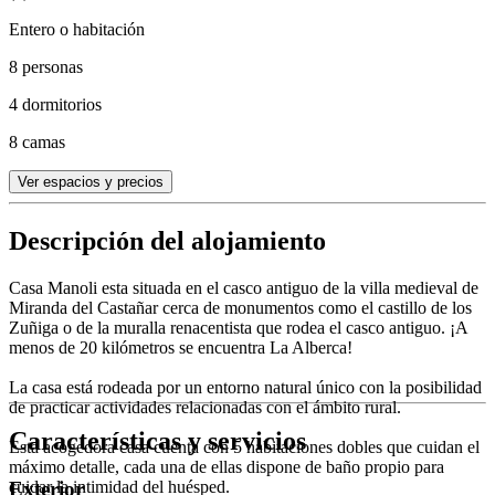
Entero o habitación
8 personas
4 dormitorios
8 camas
Ver espacios y precios
Descripción del alojamiento
Casa Manoli esta situada en el casco antiguo de la villa medieval de
Miranda del Castañar cerca de monumentos como el castillo de los
Zuñiga o de la muralla renacentista que rodea el casco antiguo. ¡A
menos de 20 kilómetros se encuentra La Alberca!
La casa está rodeada por un entorno natural único con la posibilidad
de practicar actividades relacionadas con el ámbito rural.
Características y servicios
Esta acogedora casa cuenta con 5 habitaciones dobles que cuidan el
máximo detalle, cada una de ellas dispone de baño propio para
cuidar la intimidad del huésped.
Exterior