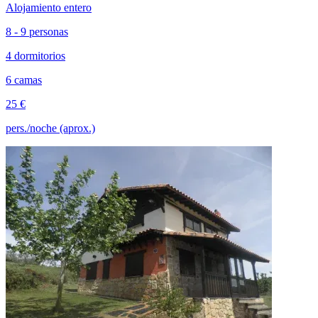
Alojamiento entero
8 - 9 personas
4 dormitorios
6 camas
25 €
pers./noche (aprox.)