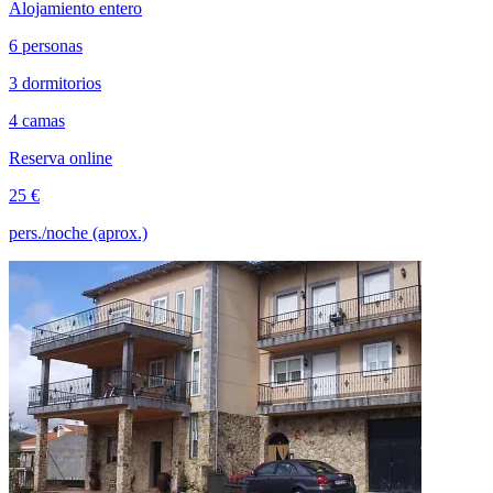
Alojamiento entero
6 personas
3 dormitorios
4 camas
Reserva online
25 €
pers./noche (aprox.)