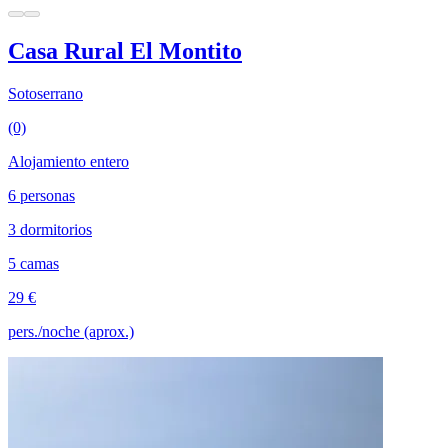
Casa Rural El Montito
Sotoserrano
(0)
Alojamiento entero
6 personas
3 dormitorios
5 camas
29 €
pers./noche (aprox.)