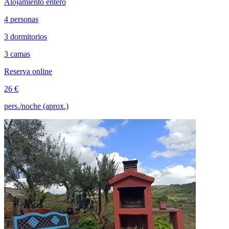
Alojamiento entero
4 personas
3 dormitorios
3 camas
Reserva online
26 €
pers./noche (aprox.)