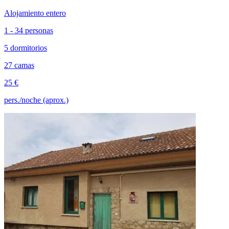
Alojamiento entero
1 - 34 personas
5 dormitorios
27 camas
25 €
pers./noche (aprox.)