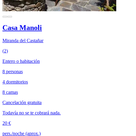
Casa Manoli
Miranda del Castañar
(2)
Entero o habitación
8 personas
4 dormitorios
8 camas
Cancelación gratuita
Todavía no se te cobrará nada.
20 €
pers./noche (aprox.)