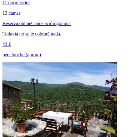
11 dormitorios
13 camas
Reserva online
Cancelación gratuita
Todavía no se te cobrará nada.
43 €
pers./noche (aprox.)