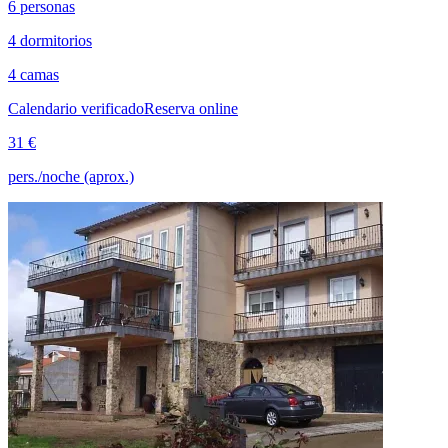
6 personas
4 dormitorios
4 camas
Calendario verificado
Reserva online
31 €
pers./noche (aprox.)