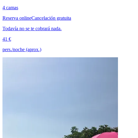
4 camas
Reserva online
Cancelación gratuita
Todavía no se te cobrará nada.
41 €
pers./noche (aprox.)