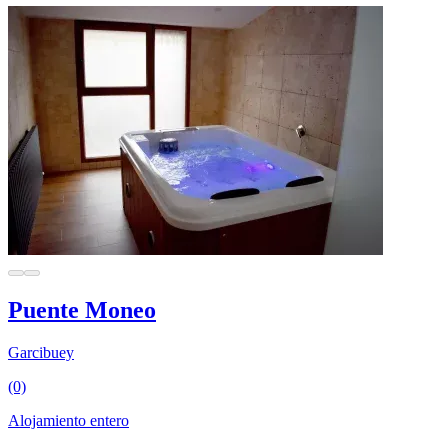
Puente Moneo
Garcibuey
(0)
Alojamiento entero