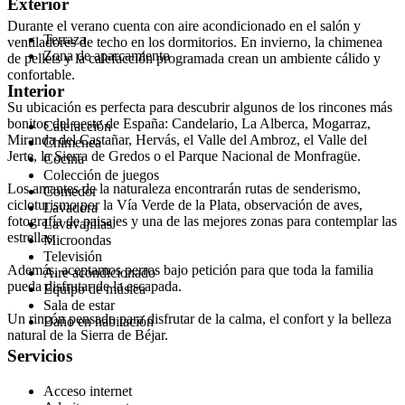
Exterior
Durante el verano cuenta con aire acondicionado en el salón y
Terraza
ventiladores de techo en los dormitorios. En invierno, la chimenea
Zona de aparcamiento
de pellets y la calefacción programada crean un ambiente cálido y
confortable.
Interior
Su ubicación es perfecta para descubrir algunos de los rincones más
bonitos del oeste de España: Candelario, La Alberca, Mogarraz,
Calefacción
Miranda del Castañar, Hervás, el Valle del Ambroz, el Valle del
Chimenea
Jerte, la Sierra de Gredos o el Parque Nacional de Monfragüe.
Cocina
Colección de juegos
Los amantes de la naturaleza encontrarán rutas de senderismo,
Comedor
cicloturismo por la Vía Verde de la Plata, observación de aves,
Lavadora
fotografía de paisajes y una de las mejores zonas para contemplar las
Lavavajillas
estrellas.
Microondas
Televisión
Además, aceptamos perros bajo petición para que toda la familia
Aire acondicionado
pueda disfrutar de la escapada.
Equipo de música
Sala de estar
Un rincón pensado para disfrutar de la calma, el confort y la belleza
Baño en habitación
natural de la Sierra de Béjar.
Servicios
Acceso internet