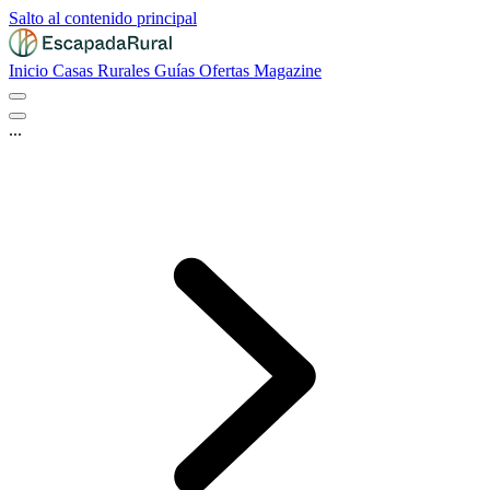
Salto al contenido principal
Inicio
Casas Rurales
Guías
Ofertas
Magazine
...