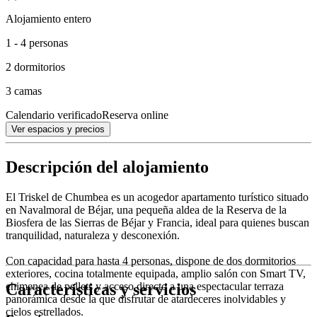
Alojamiento entero
1 - 4 personas
2 dormitorios
3 camas
Calendario verificado
Reserva online
Ver espacios y precios
Descripción del alojamiento
El Triskel de Chumbea es un acogedor apartamento turístico situado
en Navalmoral de Béjar, una pequeña aldea de la Reserva de la
Biosfera de las Sierras de Béjar y Francia, ideal para quienes buscan
tranquilidad, naturaleza y desconexión.
Con capacidad para hasta 4 personas, dispone de dos dormitorios
exteriores, cocina totalmente equipada, amplio salón con Smart TV,
Características y servicios
chimenea de pellets y acceso directo a una espectacular terraza
panorámica desde la que disfrutar de atardeceres inolvidables y
cielos estrellados.