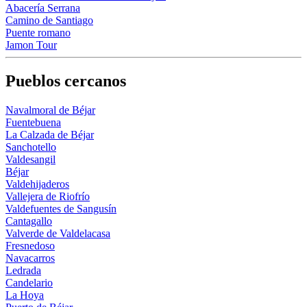
Abacería Serrana
Camino de Santiago
Puente romano
Jamon Tour
Pueblos cercanos
Navalmoral de Béjar
Fuentebuena
La Calzada de Béjar
Sanchotello
Valdesangil
Béjar
Valdehijaderos
Vallejera de Riofrío
Valdefuentes de Sangusín
Cantagallo
Valverde de Valdelacasa
Fresnedoso
Navacarros
Ledrada
Candelario
La Hoya