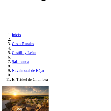
Inicio
Casas Rurales
Castilla y León
Salamanca
Navalmoral de Béjar
El Triskel de Chumbea