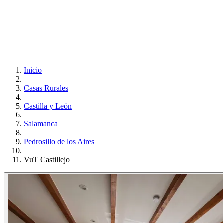
Inicio
Casas Rurales
Castilla y León
Salamanca
Pedrosillo de los Aires
VuT Castillejo