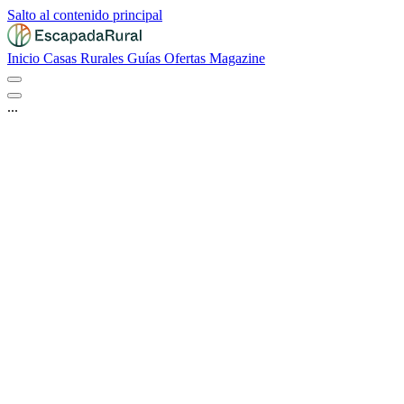
Salto al contenido principal
Inicio
Casas Rurales
Guías
Ofertas
Magazine
...