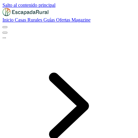
Salto al contenido principal
Inicio
Casas Rurales
Guías
Ofertas
Magazine
...