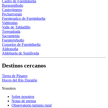
Castro de Fuentidueña
Burgomillodo
Castrojimeno
Pecharromán
Fuentesaúco de Fuentidueña
Valtiendas
Valle de Tabladillo
Torreadrada
Sacramenia
Fuenterrebollo
Cozuelos de Fuentidueña
Aldeasoña
Aldehuela de Sepúlveda
Destinos cercanos
Tierra de Pinares
Hoces del Río Duratón
Nosotros
Sobre nosotros
Notas de prensa
Observatorio turismo rural