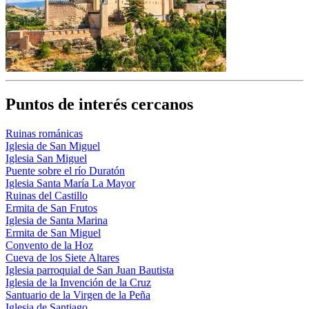
Puntos de interés cercanos
Ruinas románicas
Iglesia de San Miguel
Iglesia San Miguel
Puente sobre el río Duratón
Iglesia Santa María La Mayor
Ruinas del Castillo
Ermita de San Frutos
Iglesia de Santa Marina
Ermita de San Miguel
Convento de la Hoz
Cueva de los Siete Altares
Iglesia parroquial de San Juan Bautista
Iglesia de la Invención de la Cruz
Santuario de la Virgen de la Peña
Iglesia de Santiago