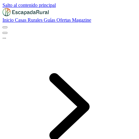
Salto al contenido principal
Inicio
Casas Rurales
Guías
Ofertas
Magazine
...