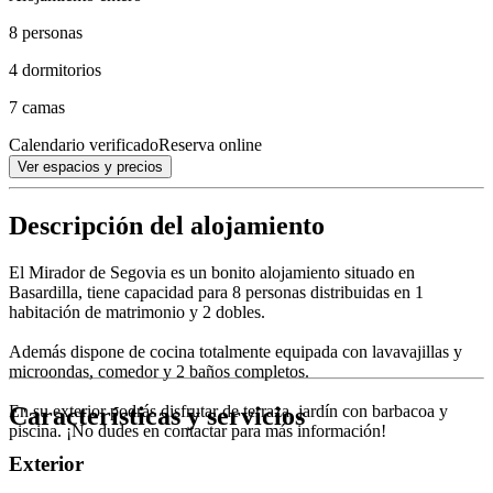
8 personas
4 dormitorios
7 camas
Calendario verificado
Reserva online
Ver espacios y precios
Descripción del alojamiento
El Mirador de Segovia es un bonito alojamiento situado en
Basardilla, tiene capacidad para 8 personas distribuidas en 1
habitación de matrimonio y 2 dobles.
Además dispone de cocina totalmente equipada con lavavajillas y
microondas, comedor y 2 baños completos.
Características y servicios
En su exterior podrás disfrutar de terraza, jardín con barbacoa y
piscina. ¡No dudes en contactar para más información!
Exterior