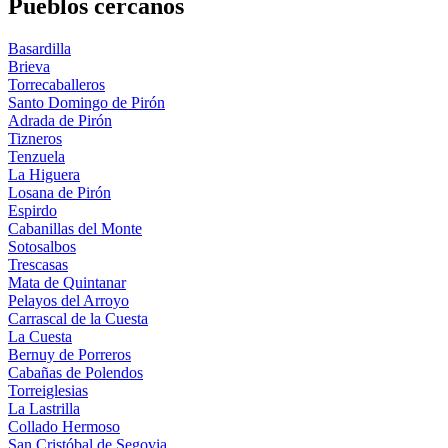
Pueblos cercanos
Basardilla
Brieva
Torrecaballeros
Santo Domingo de Pirón
Adrada de Pirón
Tizneros
Tenzuela
La Higuera
Losana de Pirón
Espirdo
Cabanillas del Monte
Sotosalbos
Trescasas
Mata de Quintanar
Pelayos del Arroyo
Carrascal de la Cuesta
La Cuesta
Bernuy de Porreros
Cabañas de Polendos
Torreiglesias
La Lastrilla
Collado Hermoso
San Cristóbal de Segovia