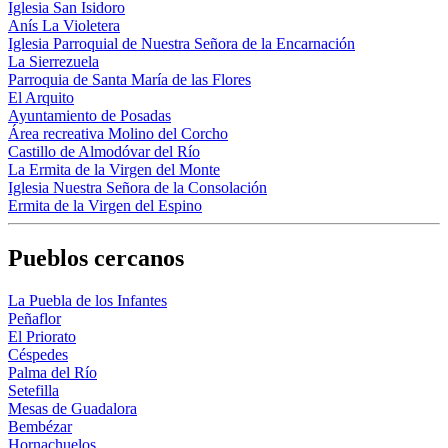
Iglesia San Isidoro
Anís La Violetera
Iglesia Parroquial de Nuestra Señora de la Encarnación
La Sierrezuela
Parroquia de Santa María de las Flores
El Arquito
Ayuntamiento de Posadas
Área recreativa Molino del Corcho
Castillo de Almodóvar del Río
La Ermita de la Virgen del Monte
Iglesia Nuestra Señora de la Consolación
Ermita de la Virgen del Espino
Pueblos cercanos
La Puebla de los Infantes
Peñaflor
El Priorato
Céspedes
Palma del Río
Setefilla
Mesas de Guadalora
Bembézar
Hornachuelos