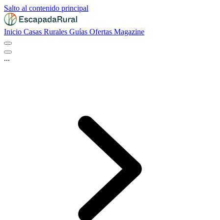
Salto al contenido principal
Inicio
Casas Rurales
Guías
Ofertas
Magazine
...