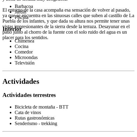
Barbacoa
El entorno de la casa acompaña esa sensación de volver al pasado,
Jardín
ya que se encuentra en las sinuosas calles que suben al castillo de La
Piscina
Puebla de los infantes, y que dada su altura nos permite tener unas
vistas impresionantes de la sierra desde la terraza. Desayunar en el
Interior
patio junto al chorro de la fuente con el solo ruido del agua es un
placer para los sentidos.
Chimenea
Cocina
Comedor
Microondas
Televisión
Actividades
Actividades terrestres
Bicicleta de montaña - BTT
Cata de vinos
Rutas gastronómicas
Senderismo - trekking