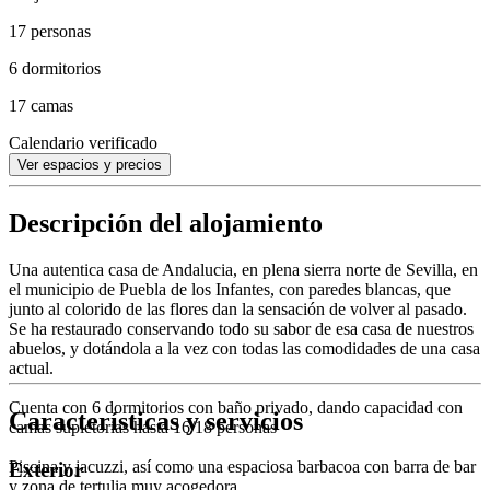
17 personas
6 dormitorios
17 camas
Calendario verificado
Ver espacios y precios
Descripción del alojamiento
Una autentica casa de Andalucia, en plena sierra norte de Sevilla, en
el municipio de Puebla de los Infantes, con paredes blancas, que
junto al colorido de las flores dan la sensación de volver al pasado.
Se ha restaurado conservando todo su sabor de esa casa de nuestros
abuelos, y dotándola a la vez con todas las comodidades de una casa
actual.
Cuenta con 6 dormitorios con baño privado, dando capacidad con
Características y servicios
camas supletorias hasta 16/18 personas
Piscina y jacuzzi, así como una espaciosa barbacoa con barra de bar
Exterior
y zona de tertulia muy acogedora.