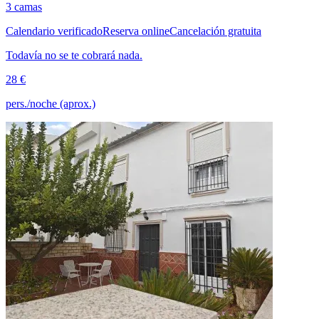
3 camas
Calendario verificado
Reserva online
Cancelación gratuita
Todavía no se te cobrará nada.
28 €
pers./noche (aprox.)