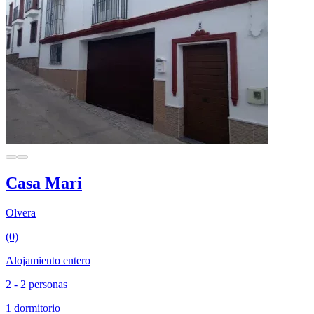
Casa Mari
Olvera
(0)
Alojamiento entero
2 - 2 personas
1 dormitorio