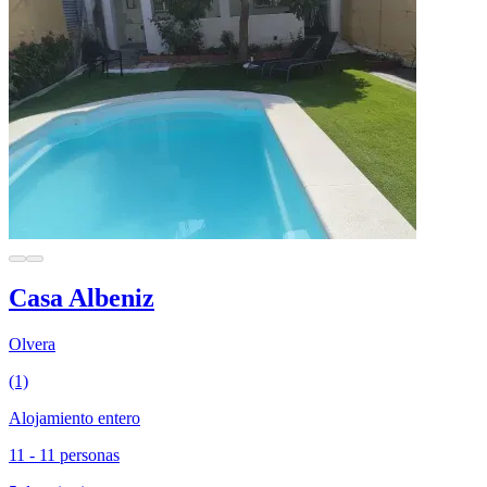
Casa Albeniz
Olvera
(1)
Alojamiento entero
11 - 11 personas