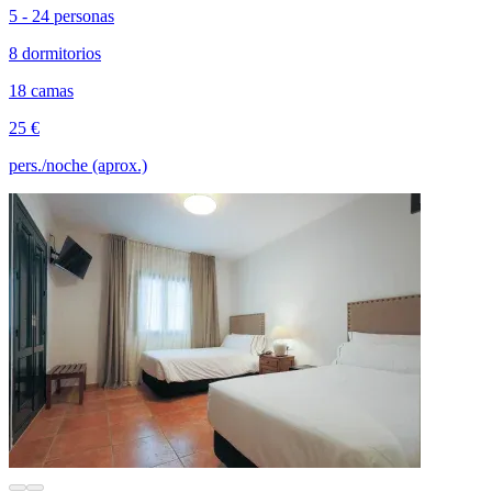
5 - 24 personas
8 dormitorios
18 camas
25 €
pers./noche (aprox.)