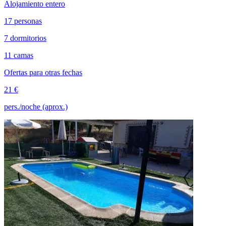
Alojamiento entero
17 personas
7 dormitorios
11 camas
Ofertas para otras fechas
21 €
pers./noche (aprox.)