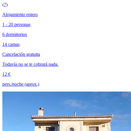
(7)
Alojamiento entero
1 - 20 personas
6 dormitorios
14 camas
Cancelación gratuita
Todavía no se te cobrará nada.
12 €
pers./noche (aprox.)