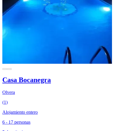
Casa Bocanegra
Olvera
(1)
Alojamiento entero
6 - 17 personas