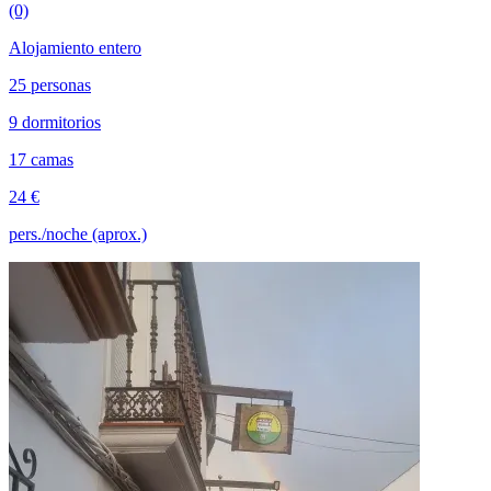
(0)
Alojamiento entero
25 personas
9 dormitorios
17 camas
24 €
pers./noche (aprox.)