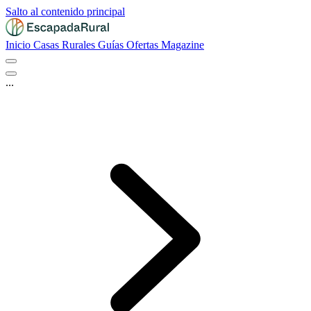
Salto al contenido principal
Inicio
Casas Rurales
Guías
Ofertas
Magazine
...