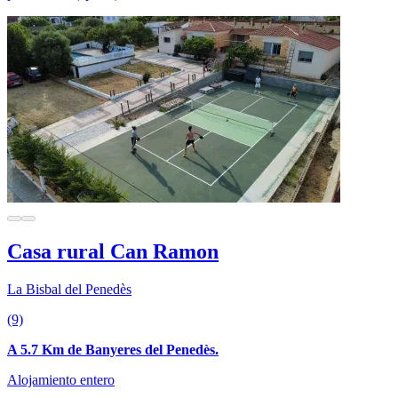
Casa rural Can Ramon
La Bisbal del Penedès
(9)
A 5.7 Km de Banyeres del Penedès.
Alojamiento entero