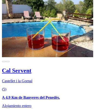
Cal Servent
Castellet i la Gornal
(5)
A 4.9 Km de Banyeres del Penedès.
Alojamiento entero