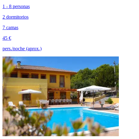
1 - 8 personas
2 dormitorios
7 camas
45 €
pers./noche (aprox.)