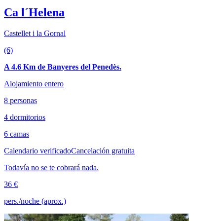
Ca l´Helena
Castellet i la Gornal
(6)
A 4.6 Km de Banyeres del Penedès.
Alojamiento entero
8 personas
4 dormitorios
6 camas
Calendario verificado
Cancelación gratuita
Todavía no se te cobrará nada.
36 €
pers./noche (aprox.)