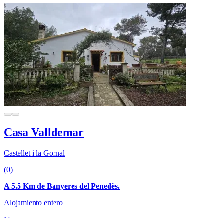
Casa Valldemar
Castellet i la Gornal
(0)
A 5.5 Km de Banyeres del Penedès.
Alojamiento entero