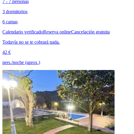
7 - 7 personas
3 dormitorios
6 camas
Calendario verificado
Reserva online
Cancelación gratuita
Todavía no se te cobrará nada.
42 €
pers./noche (aprox.)