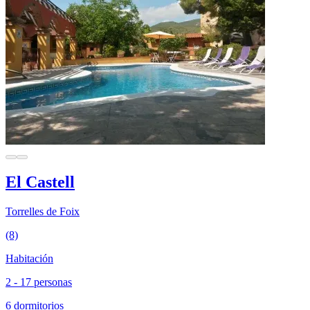
El Castell
Torrelles de Foix
(8)
Habitación
2 - 17 personas
6 dormitorios