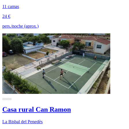
11 camas
24 €
pers./noche (aprox.)
Casa rural Can Ramon
La Bisbal del Penedès