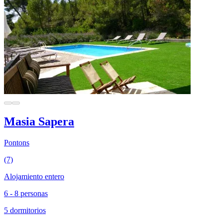
Masia Sapera
Pontons
(7)
Alojamiento entero
6 - 8 personas
5 dormitorios