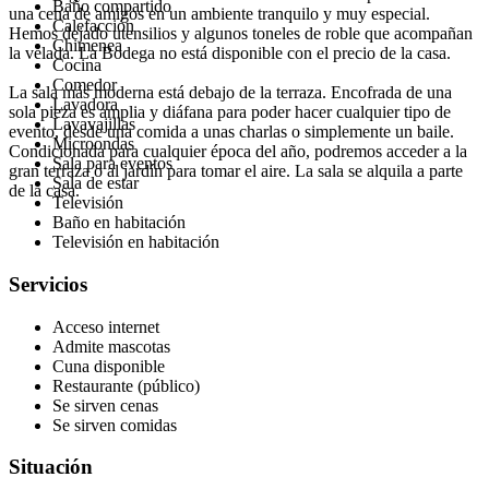
Baño compartido
una cena de amigos en un ambiente tranquilo y muy especial.
Calefacción
Hemos dejado utensilios y algunos toneles de roble que acompañan
Chimenea
la velada. La Bodega no está disponible con el precio de la casa.
Cocina
Comedor
La sala más moderna está debajo de la terraza. Encofrada de una
Lavadora
sola pieza es amplia y diáfana para poder hacer cualquier tipo de
Lavavajillas
evento, desde una comida a unas charlas o simplemente un baile.
Microondas
Condicionada para cualquier época del año, podremos acceder a la
Sala para eventos
gran terraza o al jardín para tomar el aire. La sala se alquila a parte
Sala de estar
de la casa.
Televisión
Baño en habitación
Televisión en habitación
Servicios
Acceso internet
Admite mascotas
Cuna disponible
Restaurante (público)
Se sirven cenas
Se sirven comidas
Situación