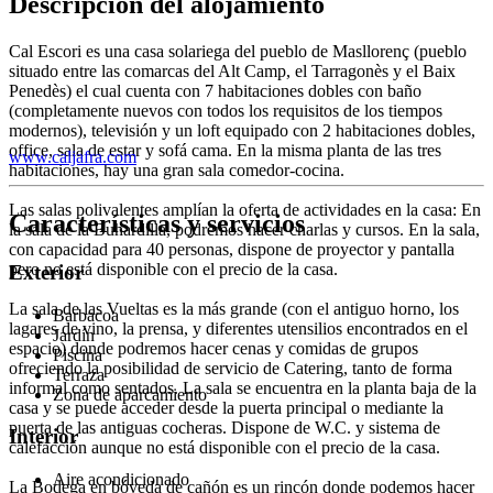
Descripción del alojamiento
Cal Escori es una casa solariega del pueblo de Masllorenç (pueblo
situado entre las comarcas del Alt Camp, el Tarragonès y el Baix
Penedès) el cual cuenta con 7 habitaciones dobles con baño
(completamente nuevos con todos los requisitos de los tiempos
modernos), televisión y un loft equipado con 2 habitaciones dobles,
office, sala de estar y sofá cama. En la misma planta de las tres
www.caljafra.com
habitaciones, hay una gran sala comedor-cocina.
Las salas polivalentes amplían la oferta de actividades en la casa: En
Características y servicios
la sala de la Buhardilla, podremos hacer charlas y cursos. En la sala,
con capacidad para 40 personas, dispone de proyector y pantalla
pero no está disponible con el precio de la casa.
Exterior
La sala de las Vueltas es la más grande (con el antiguo horno, los
Barbacoa
lagares de vino, la prensa, y diferentes utensilios encontrados en el
Jardín
espacio) donde podremos hacer cenas y comidas de grupos
Piscina
ofreciendo la posibilidad de servicio de Catering, tanto de forma
Terraza
informal como sentados. La sala se encuentra en la planta baja de la
Zona de aparcamiento
casa y se puede acceder desde la puerta principal o mediante la
puerta de las antiguas cocheras. Dispone de W.C. y sistema de
Interior
calefacción aunque no está disponible con el precio de la casa.
Aire acondicionado
La Bodega en bóveda de cañón es un rincón donde podemos hacer