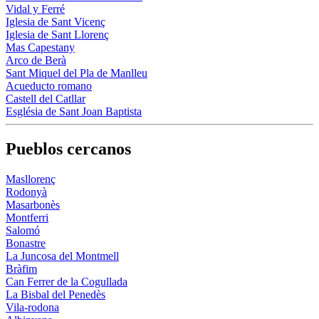
Vidal y Ferré
Iglesia de Sant Vicenç
Iglesia de Sant Llorenç
Mas Capestany
Arco de Berà
Sant Miquel del Pla de Manlleu
Acueducto romano
Castell del Catllar
Església de Sant Joan Baptista
Pueblos cercanos
Masllorenç
Rodonyà
Masarbonès
Montferri
Salomó
Bonastre
La Juncosa del Montmell
Bràfim
Can Ferrer de la Cogullada
La Bisbal del Penedès
Vila-rodona