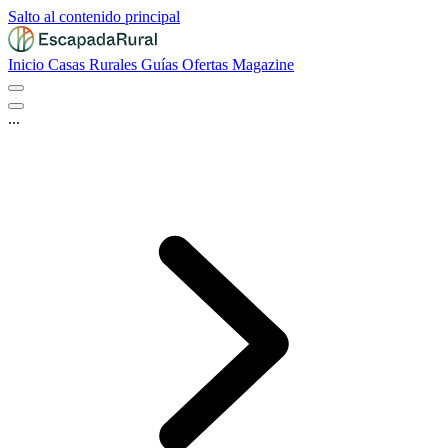
Salto al contenido principal
Inicio
Casas Rurales
Guías
Ofertas
Magazine
...