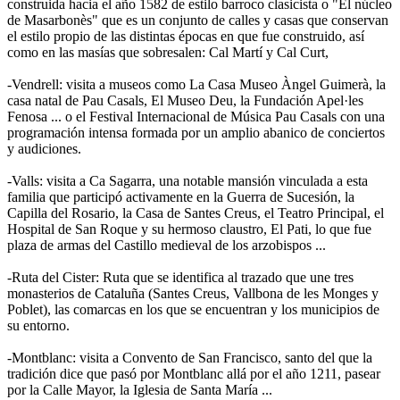
construida hacia el año 1582 de estilo barroco clasicista o "El núcleo
de Masarbonès" que es un conjunto de calles y casas que conservan
el estilo propio de las distintas épocas en que fue construido, así
como en las masías que sobresalen: Cal Martí y Cal Curt,
-Vendrell: visita a museos como La Casa Museo Àngel Guimerà, la
casa natal de Pau Casals, El Museo Deu, la Fundación Apel·les
Fenosa ... o el Festival Internacional de Música Pau Casals con una
programación intensa formada por un amplio abanico de conciertos
y audiciones.
-Valls: visita a Ca Sagarra, una notable mansión vinculada a esta
familia que participó activamente en la Guerra de Sucesión, la
Capilla del Rosario, la Casa de Santes Creus, el Teatro Principal, el
Hospital de San Roque y su hermoso claustro, El Pati, lo que fue
plaza de armas del Castillo medieval de los arzobispos ...
-Ruta del Cister: Ruta que se identifica al trazado que une tres
monasterios de Cataluña (Santes Creus, Vallbona de les Monges y
Poblet), las comarcas en los que se encuentran y los municipios de
su entorno.
-Montblanc: visita a Convento de San Francisco, santo del que la
tradición dice que pasó por Montblanc allá por el año 1211, pasear
por la Calle Mayor, la Iglesia de Santa María ...