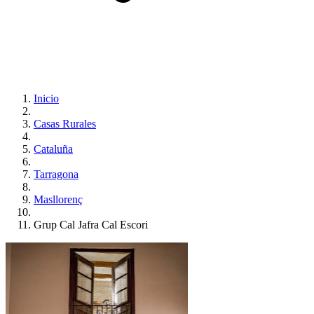
Inicio
Casas Rurales
Cataluña
Tarragona
Masllorenç
Grup Cal Jafra Cal Escori