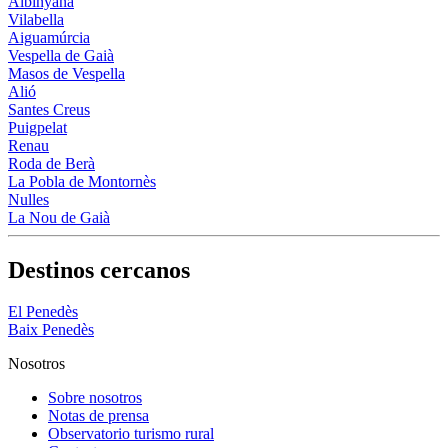
Albinyana
Vilabella
Aiguamúrcia
Vespella de Gaià
Masos de Vespella
Alió
Santes Creus
Puigpelat
Renau
Roda de Berà
La Pobla de Montornès
Nulles
La Nou de Gaià
Destinos cercanos
El Penedès
Baix Penedès
Nosotros
Sobre nosotros
Notas de prensa
Observatorio turismo rural