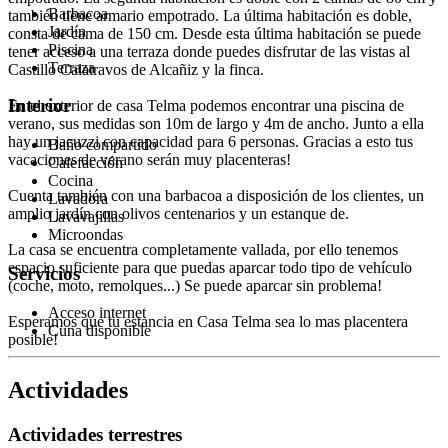
Barbacoa
también tiene armario empotrado. La última habitación es doble,
Jardín
consta de cama de 150 cm. Desde esta última habitación se puede
Piscina
tener acceso a una terraza donde puedes disfrutar de las vistas al
Terraza
Castillo Calatravos de Alcañiz y la finca.
Interior
En el exterior de casa Telma podemos encontrar una piscina de
verano, sus medidas son 10m de largo y 4m de ancho. Junto a ella
hay un jacuzzi con capacidad para 6 personas. Gracias a esto tus
Baño compartido
vacaciones de verano serán muy placenteras!
Calefacción
Cocina
Cuenta también con una barbacoa a disposición de los clientes, un
Lavadora
amplio jardín con olivos centenarios y un estanque de.
Lavavajillas
Microondas
La casa se encuentra completamente vallada, por ello tenemos
espacio suficiente para que puedas aparcar todo tipo de vehículo
Servicios
(coche, moto, remolques...) Se puede aparcar sin problema!
Acceso internet
Esperamos que tu estancia en Casa Telma sea lo mas placentera
Cuna disponible
posible!
Actividades
Actividades terrestres