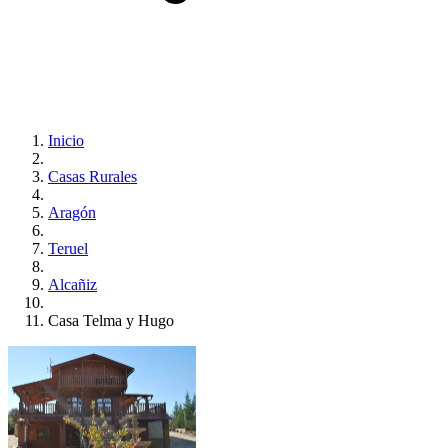
Inicio
Casas Rurales
Aragón
Teruel
Alcañiz
Casa Telma y Hugo