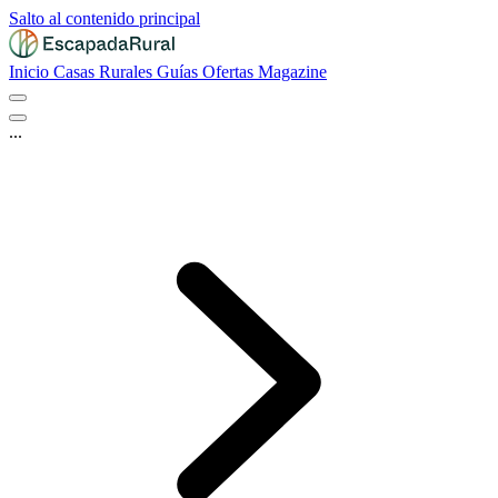
Salto al contenido principal
Inicio
Casas Rurales
Guías
Ofertas
Magazine
...