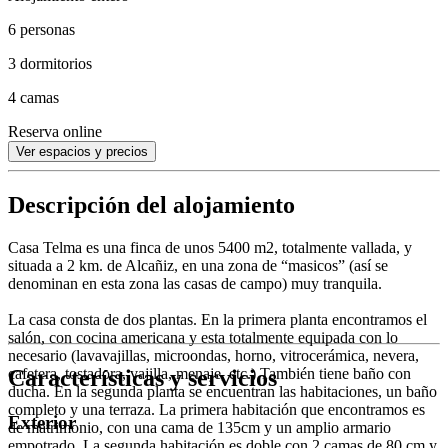
6 personas
3 dormitorios
4 camas
Reserva online
Ver espacios y precios
Descripción del alojamiento
Casa Telma es una finca de unos 5400 m2, totalmente vallada, y
situada a 2 km. de Alcañiz, en una zona de “masicos” (así se
denominan en esta zona las casas de campo) muy tranquila.
La casa consta de dos plantas. En la primera planta encontramos el
salón, con cocina americana y esta totalmente equipada con lo
necesario (lavavajillas, microondas, horno, vitrocerámica, nevera,
Características y servicios
cafetera, tostadora, vajilla, menaje, etc.) También tiene baño con
ducha. En la segunda planta se encuentran las habitaciones, un baño
completo y una terraza. La primera habitación que encontramos es
Exterior
de matrimonio, con una cama de 135cm y un amplio armario
empotrado. La segunda habitación es doble con 2 camas de 80 cm y