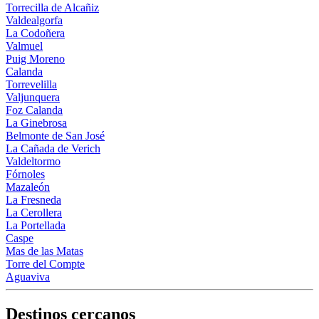
Torrecilla de Alcañiz
Valdealgorfa
La Codoñera
Valmuel
Puig Moreno
Calanda
Torrevelilla
Valjunquera
Foz Calanda
La Ginebrosa
Belmonte de San José
La Cañada de Verich
Valdeltormo
Fórnoles
Mazaleón
La Fresneda
La Cerollera
La Portellada
Caspe
Mas de las Matas
Torre del Compte
Aguaviva
Destinos cercanos