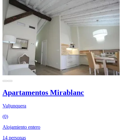
Apartamentos Mirablanc
Valjunquera
(0)
Alojamiento entero
14 personas