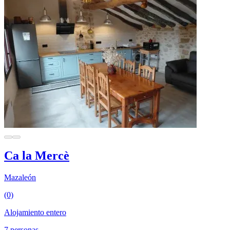
Ca la Mercè
Mazaleón
(0)
Alojamiento entero
7 personas