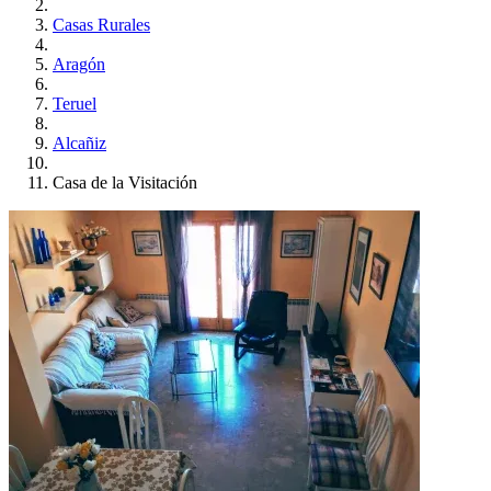
Casas Rurales
Aragón
Teruel
Alcañiz
Casa de la Visitación