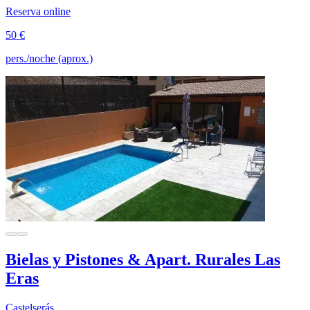
Reserva online
50 €
pers./noche (aprox.)
Bielas y Pistones & Apart. Rurales Las
Eras
Castelserás