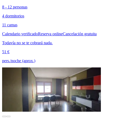
8 - 12 personas
4 dormitorios
11 camas
Calendario verificado
Reserva online
Cancelación gratuita
Todavía no se te cobrará nada.
51 €
pers./noche (aprox.)