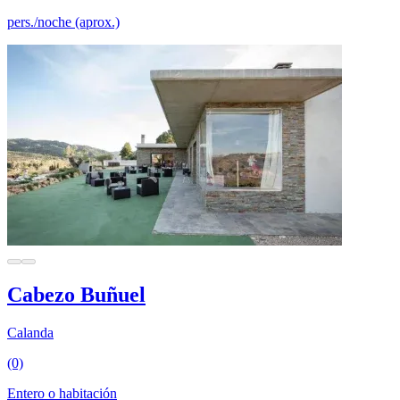
pers./noche (aprox.)
Cabezo Buñuel
Calanda
(0)
Entero o habitación