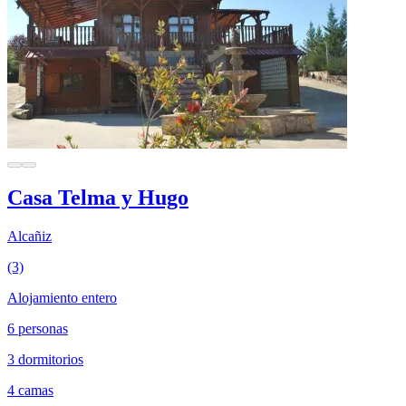
Casa Telma y Hugo
Alcañiz
(3)
Alojamiento entero
6 personas
3 dormitorios
4 camas