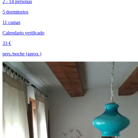
2 - 14 personas
5 dormitorios
11 camas
Calendario verificado
33 €
pers./noche (aprox.)