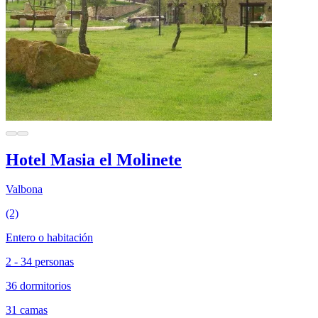
Hotel Masia el Molinete
Valbona
(2)
Entero o habitación
2 - 34 personas
36 dormitorios
31 camas