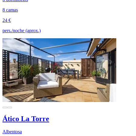
8 camas
24 €
pers./noche (aprox.)
Ático La Torre
Albentosa