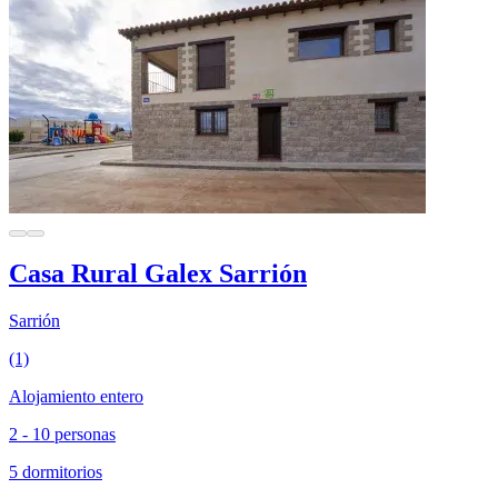
Casa Rural Galex Sarrión
Sarrión
(1)
Alojamiento entero
2 - 10 personas
5 dormitorios