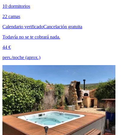
10 dormitorios
22 camas
Calendario verificado
Cancelación gratuita
Todavía no se te cobrará nada.
44 €
pers./noche (aprox.)