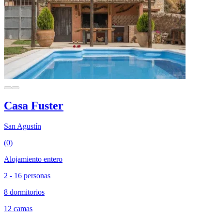
Casa Fuster
San Agustín
(0)
Alojamiento entero
2 - 16 personas
8 dormitorios
12 camas