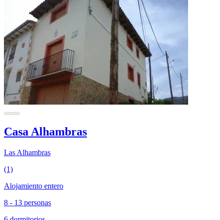
Casa Alhambras
Las Alhambras
(1)
Alojamiento entero
8 - 13 personas
6 dormitorios