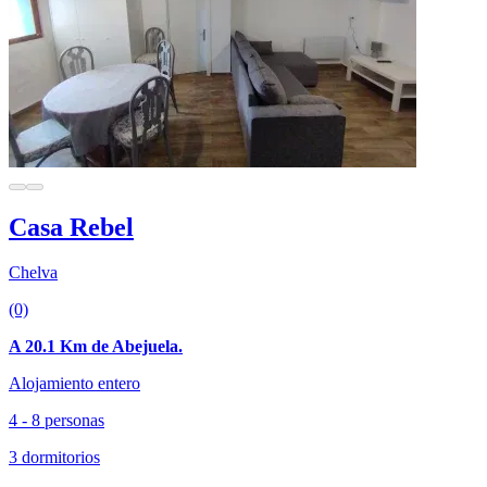
Casa Rebel
Chelva
(0)
A 20.1 Km de Abejuela.
Alojamiento entero
4 - 8 personas
3 dormitorios