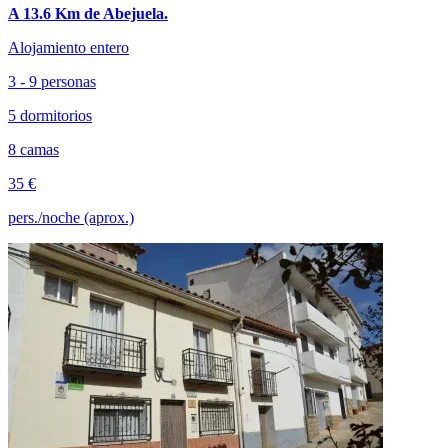
A 13.6 Km de Abejuela.
Alojamiento entero
3 - 9 personas
5 dormitorios
8 camas
35 €
pers./noche (aprox.)