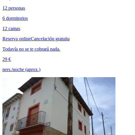
12 personas
6 dormitorios
12 camas
Reserva online
Cancelación gratuita
Todavía no se te cobrará nada.
29 €
pers./noche (aprox.)