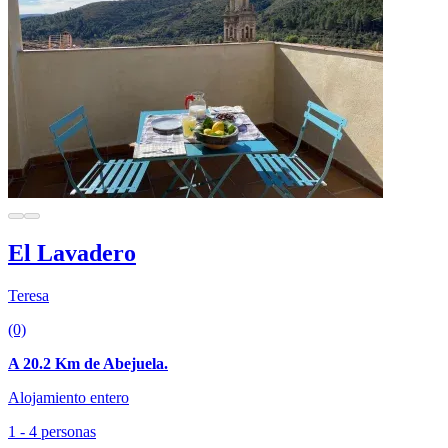
El Lavadero
Teresa
(0)
A 20.2 Km de Abejuela.
Alojamiento entero
1 - 4 personas