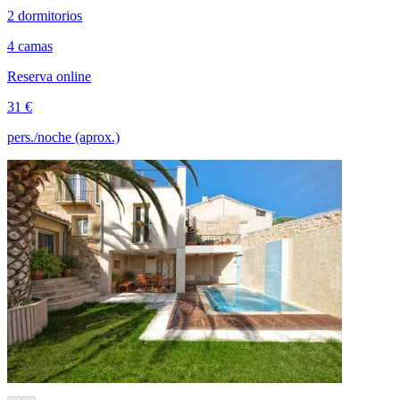
2 dormitorios
4 camas
Reserva online
31 €
pers./noche (aprox.)