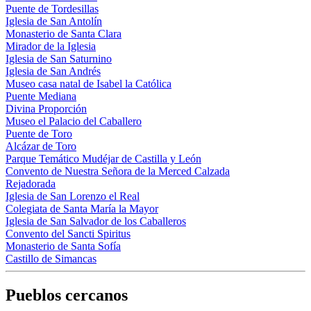
Puente de Tordesillas
Iglesia de San Antolín
Monasterio de Santa Clara
Mirador de la Iglesia
Iglesia de San Saturnino
Iglesia de San Andrés
Museo casa natal de Isabel la Católica
Puente Mediana
Divina Proporción
Museo el Palacio del Caballero
Puente de Toro
Alcázar de Toro
Parque Temático Mudéjar de Castilla y León
Convento de Nuestra Señora de la Merced Calzada
Rejadorada
Iglesia de San Lorenzo el Real
Colegiata de Santa María la Mayor
Iglesia de San Salvador de los Caballeros
Convento del Sancti Spiritus
Monasterio de Santa Sofía
Castillo de Simancas
Pueblos cercanos