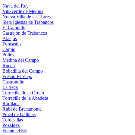
Nava del Rey
Villaverde de Medina
Nueva Villa de las Torres
Siete Iglesias de Trabancos
El Campillo
Castrejón de Trabancos
Alaejos
Foncastín
Carpio
Pollos
Medina del Campo
Rueda
Bobadilla del Campo
Fresno El Viejo
Castronuño
La Seca
Torrecilla de la Orden
Torrecilla de la Abadesa
Rodilana
Rubí de Bracamonte
Pozal de Gallinas
Tordesillas
Pozaldez
Fuente el Sol