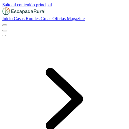
Salto al contenido principal
Inicio
Casas Rurales
Guías
Ofertas
Magazine
...