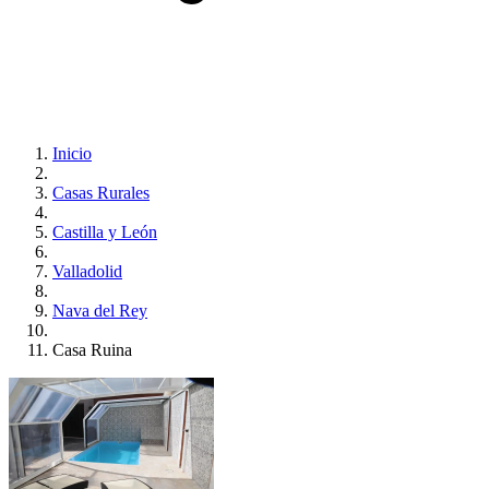
Inicio
Casas Rurales
Castilla y León
Valladolid
Nava del Rey
Casa Ruina