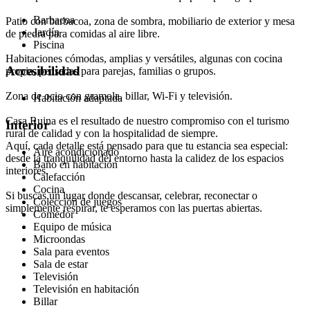
Barbacoa
Patio con barbacoa, zona de sombra, mobiliario de exterior y mesa
Jardín
de piedra para comidas al aire libre.
Piscina
Habitaciones cómodas, amplias y versátiles, algunas con cocina
Accesibilidad
propia, pensadas para parejas, familias o grupos.
Zona de ocio con gramola, billar, Wi-Fi y televisión.
Habitación adaptada
Casa Ruina es el resultado de nuestro compromiso con el turismo
Interior
rural de calidad y con la hospitalidad de siempre.
Aquí, cada detalle está pensado para que tu estancia sea especial:
Aire acondicionado
desde la tranquilidad del entorno hasta la calidez de los espacios
Baño en habitación
interiores.
Calefacción
Cocina
Si buscas un lugar donde descansar, celebrar, reconectar o
Colección de juegos
simplemente respirar, te esperamos con las puertas abiertas.
Comedor
Equipo de música
Microondas
Sala para eventos
Sala de estar
Televisión
Televisión en habitación
Billar