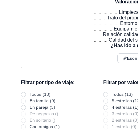
Valoració
Limpiez
Trato del prop
Entorno
Equipamie
Relación calida
Calidad del 
¿Has ido a 
Escri
Filtrar por tipo de viaje:
Filtrar por val
Todos (13)
Todos (13)
En familia (9)
5 estrellas (1
En pareja (3)
4 estrellas (1
De negocios ()
3 estrellas (0
En solitario ()
2 estrellas (0
Con amigos (1)
1 estrella (0)