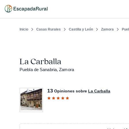
Inicio
Casas Rurales
Castilla y León
Zamora
Pueb
La Carballa
Puebla de Sanabria, Zamora
13
Opiniones sobre
La Carballa