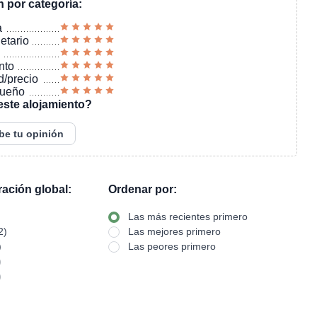
n por categoría:
a
ietario
nto
d/precio
sueño
este alojamiento?
be tu opinión
oración global:
Ordenar por:
Las más recientes primero
2)
Las mejores primero
)
Las peores primero
)
)