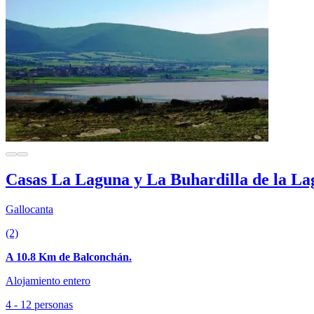
Casas La Laguna y La Buhardilla de la L
Gallocanta
(2)
A 10.8 Km de Balconchán.
Alojamiento entero
4 - 12 personas