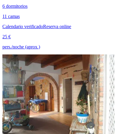
6 dormitorios
11 camas
Calendario verificado
Reserva online
25 €
pers./noche (aprox.)