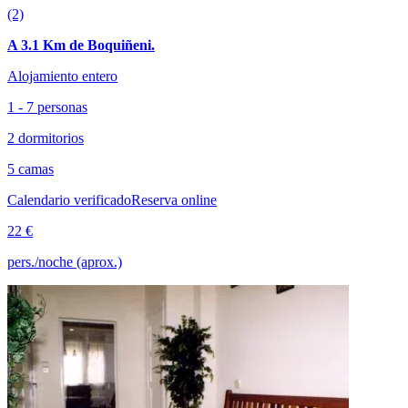
(2)
A 3.1 Km de Boquiñeni.
Alojamiento entero
1 - 7 personas
2 dormitorios
5 camas
Calendario verificado
Reserva online
22 €
pers./noche (aprox.)