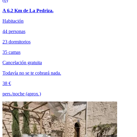
(0)
A 6.2 Km de La Pedriza.
Habitación
44 personas
23 dormitorios
35 camas
Cancelación gratuita
Todavía no se te cobrará nada.
38 €
pers./noche (aprox.)