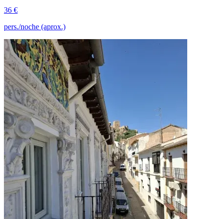
36 €
pers./noche (aprox.)