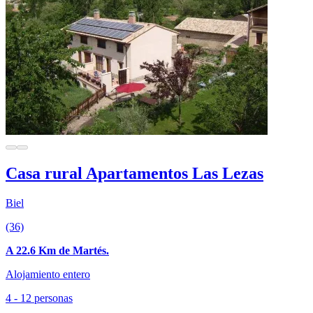
Casa rural Apartamentos Las Lezas
Biel
(36)
A 22.6 Km de Martés.
Alojamiento entero
4 - 12 personas