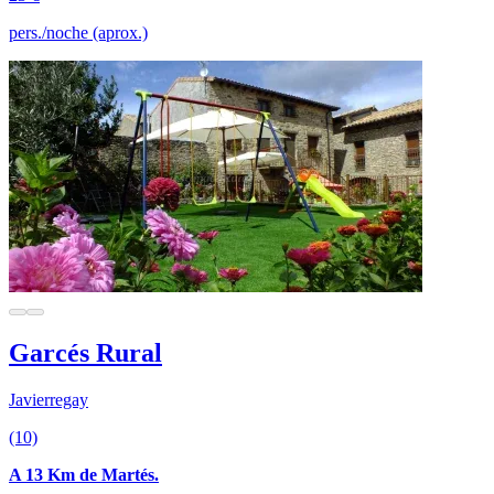
pers./noche (aprox.)
Garcés Rural
Javierregay
(10)
A 13 Km de Martés.