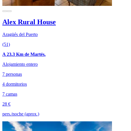
Alex Rural House
Aragüés del Puerto
(51)
A 23.3 Km de Martés.
Alojamiento entero
7 personas
4 dormitorios
7 camas
28 €
pers./noche (aprox.)