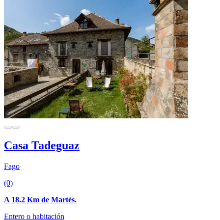
Casa Tadeguaz
Fago
(0)
A 18.2 Km de Martés.
Entero o habitación