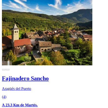
Fajinadero Sancho
Aragüés del Puerto
(4)
A 23.3 Km de Martés.