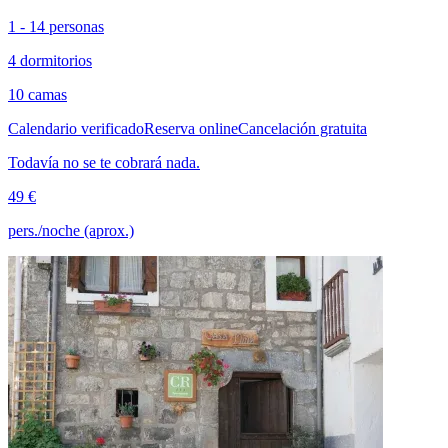
1 - 14 personas
4 dormitorios
10 camas
Calendario verificado
Reserva online
Cancelación gratuita
Todavía no se te cobrará nada.
49 €
pers./noche (aprox.)