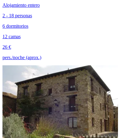
Alojamiento entero
2 - 18 personas
6 dormitorios
12 camas
26 €
pers./noche (aprox.)