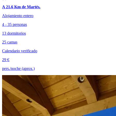
A 21.6 Km de Martés.
Alojamiento entero
4 - 35 personas
13 dormitorios
25 camas
Calendario verificado
29 €
pers./noche (aprox.)