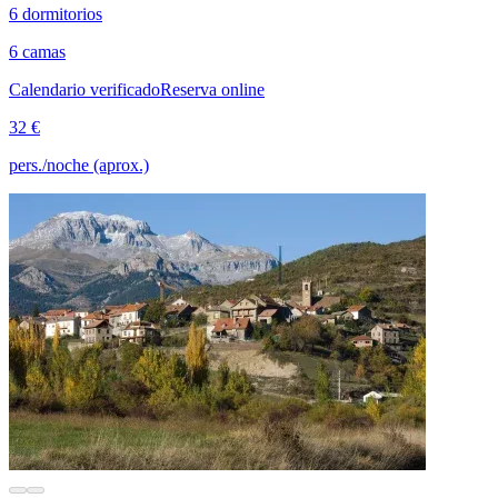
6 dormitorios
6 camas
Calendario verificado
Reserva online
32 €
pers./noche (aprox.)