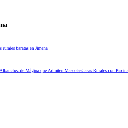
ina
s rurales baratas en Jimena
 Albanchez de Mágina que Admiten Mascotas
Casas Rurales con Piscin