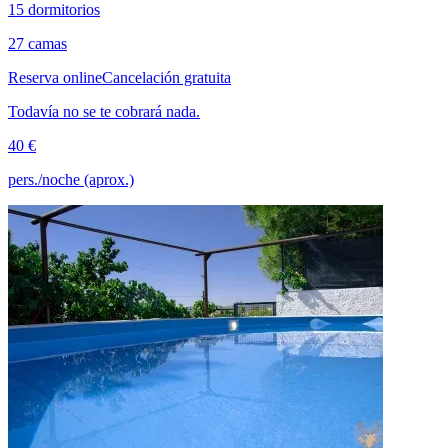
15 dormitorios
27 camas
Reserva online
Cancelación gratuita
Todavía no se te cobrará nada.
40 €
pers./noche (aprox.)