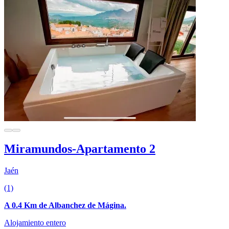
Miramundos-Apartamento 2
Jaén
(1)
A 0.4 Km de Albanchez de Mágina.
Alojamiento entero