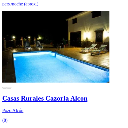
pers./noche (aprox.)
Casas Rurales Cazorla Alcon
Pozo Alcón
(8)