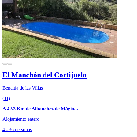
El Manchón del Cortijuelo
Benalúa de las Villas
(11)
A 42.3 Km de Albanchez de Mágina.
Alojamiento entero
4 - 36 personas