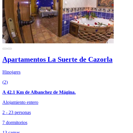
Apartamentos La Suerte de Cazorla
Hinojares
(2)
A 42.1 Km de Albanchez de Mágina.
Alojamiento entero
2 - 23 personas
7 dormitorios
13 camas