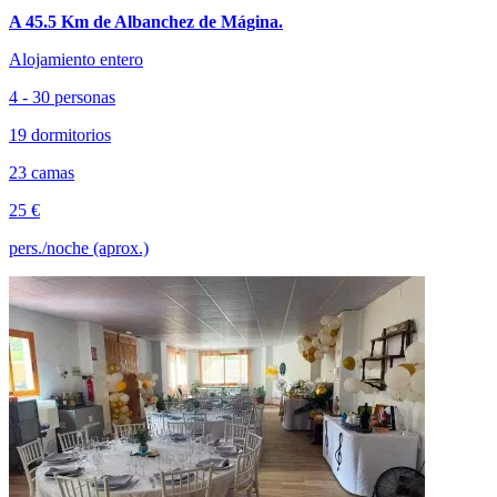
A 45.5 Km de Albanchez de Mágina.
Alojamiento entero
4 - 30 personas
19 dormitorios
23 camas
25 €
pers./noche (aprox.)