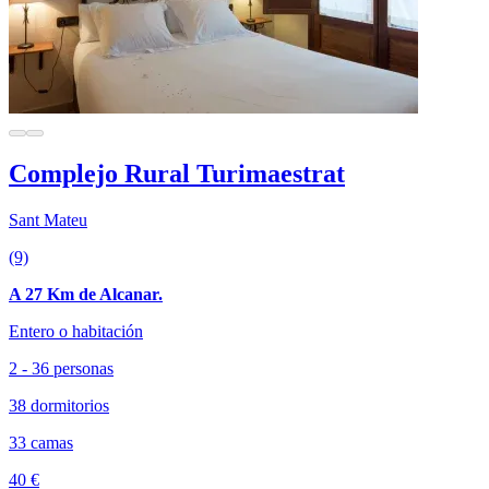
Complejo Rural Turimaestrat
Sant Mateu
(9)
A 27 Km de Alcanar.
Entero o habitación
2 - 36 personas
38 dormitorios
33 camas
40 €