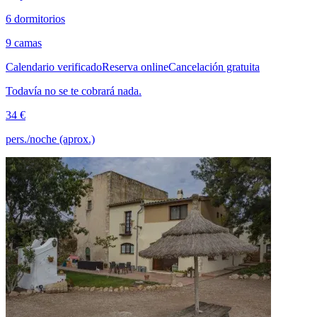
6 dormitorios
9 camas
Calendario verificado
Reserva online
Cancelación gratuita
Todavía no se te cobrará nada.
34 €
pers./noche (aprox.)