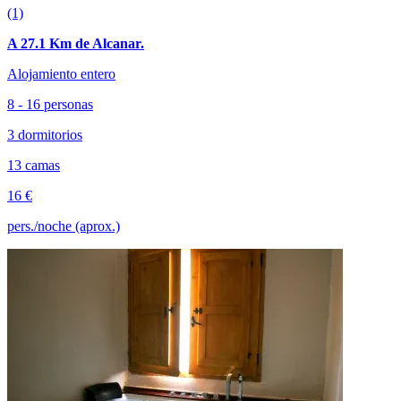
(1)
A 27.1 Km de Alcanar.
Alojamiento entero
8 - 16 personas
3 dormitorios
13 camas
16 €
pers./noche (aprox.)