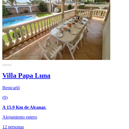
Villa Papa Luna
Benicarló
(0)
A 15.9 Km de Alcanar.
Alojamiento entero
12 personas