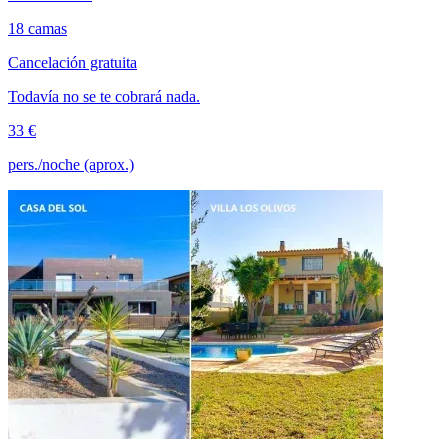
18 camas
Cancelación gratuita
Todavía no se te cobrará nada.
33 €
pers./noche (aprox.)