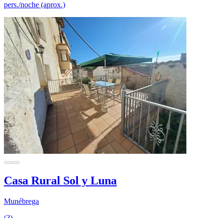
pers./noche (aprox.)
Casa Rural Sol y Luna
Munébrega
(3)