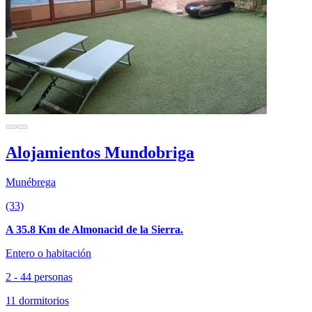
Alojamientos Mundobriga
Munébrega
(33)
A 35.8 Km de Almonacid de la Sierra.
Entero o habitación
2 - 44 personas
11 dormitorios