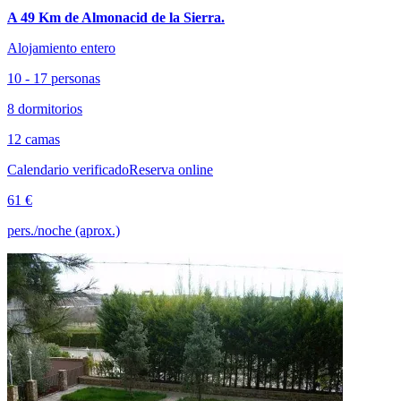
A 49 Km de Almonacid de la Sierra.
Alojamiento entero
10 - 17 personas
8 dormitorios
12 camas
Calendario verificado
Reserva online
61 €
pers./noche (aprox.)