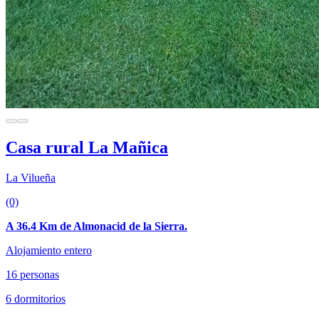
Casa rural La Mañica
La Vilueña
(0)
A 36.4 Km de Almonacid de la Sierra.
Alojamiento entero
16 personas
6 dormitorios