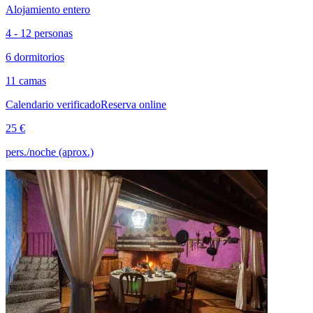
Alojamiento entero
4 - 12 personas
6 dormitorios
11 camas
Calendario verificado
Reserva online
25 €
pers./noche (aprox.)