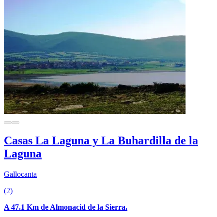
Casas La Laguna y La Buhardilla de la
Laguna
Gallocanta
(2)
A 47.1 Km de Almonacid de la Sierra.