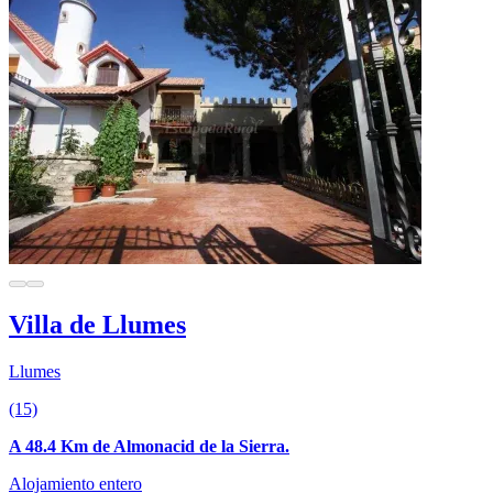
Villa de Llumes
Llumes
(15)
A 48.4 Km de Almonacid de la Sierra.
Alojamiento entero