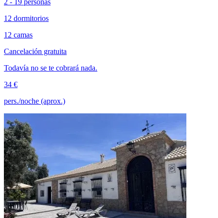
2 - 19 personas
12 dormitorios
12 camas
Cancelación gratuita
Todavía no se te cobrará nada.
34 €
pers./noche (aprox.)