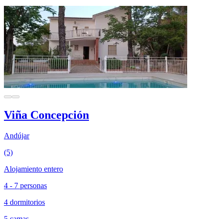
Viña Concepción
Andújar
(5)
Alojamiento entero
4 - 7 personas
4 dormitorios
5 camas