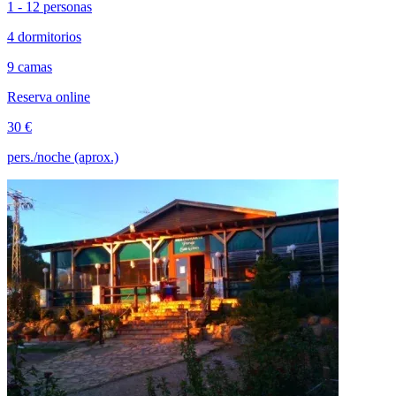
1 - 12 personas
4 dormitorios
9 camas
Reserva online
30 €
pers./noche (aprox.)