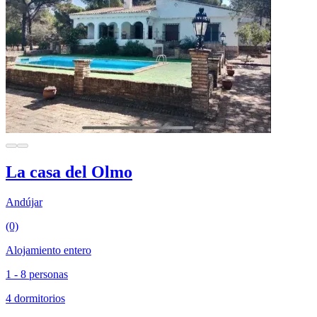
La casa del Olmo
Andújar
(0)
Alojamiento entero
1 - 8 personas
4 dormitorios