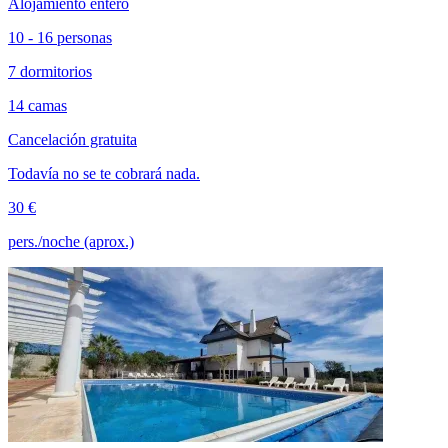
Alojamiento entero
10 - 16 personas
7 dormitorios
14 camas
Cancelación gratuita
Todavía no se te cobrará nada.
30 €
pers./noche (aprox.)