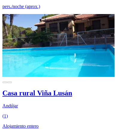
pers./noche (aprox.)
Casa rural Viña Lusán
Andújar
(1)
Alojamiento entero