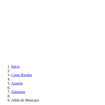
Inicio
Casas Rurales
Aragón
Zaragoza
Añón de Moncayo