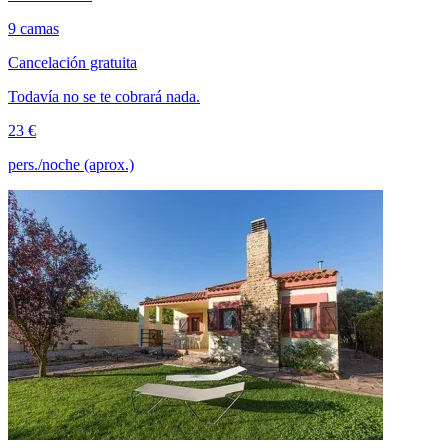
9 camas
Cancelación gratuita
Todavía no se te cobrará nada.
23 €
pers./noche (aprox.)