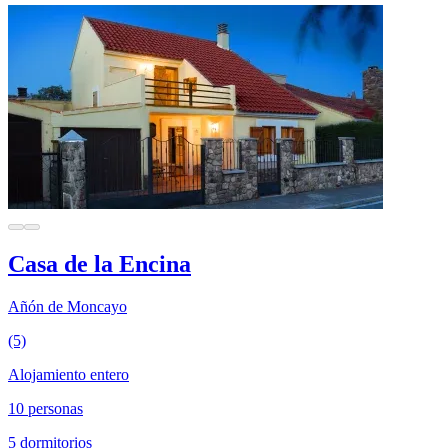
Casa de la Encina
Añón de Moncayo
(5)
Alojamiento entero
10 personas
5 dormitorios