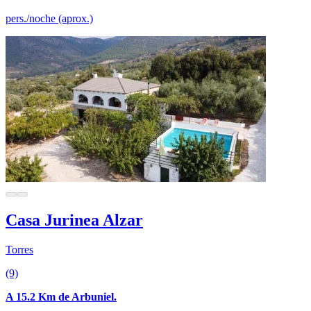
pers./noche (aprox.)
Casa Jurinea Alzar
Torres
(9)
A 15.2 Km de Arbuniel.