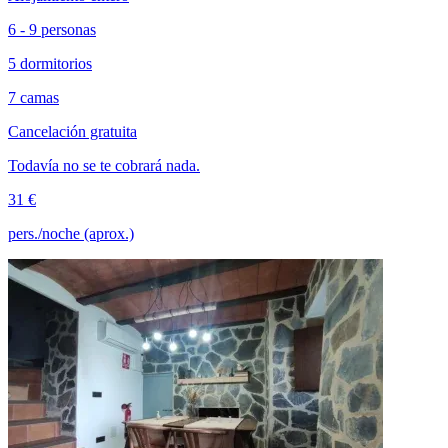
6 - 9 personas
5 dormitorios
7 camas
Cancelación gratuita
Todavía no se te cobrará nada.
31 €
pers./noche (aprox.)