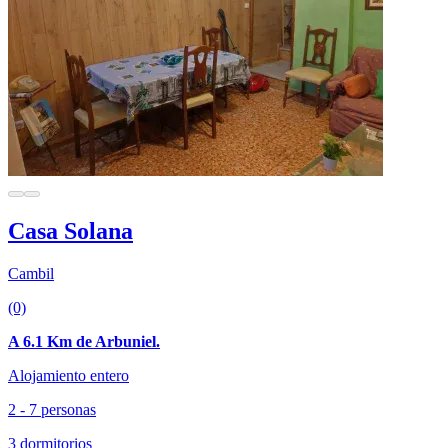
Casa Solana
Cambil
(0)
A 6.1 Km de Arbuniel.
Alojamiento entero
2 - 7 personas
3 dormitorios