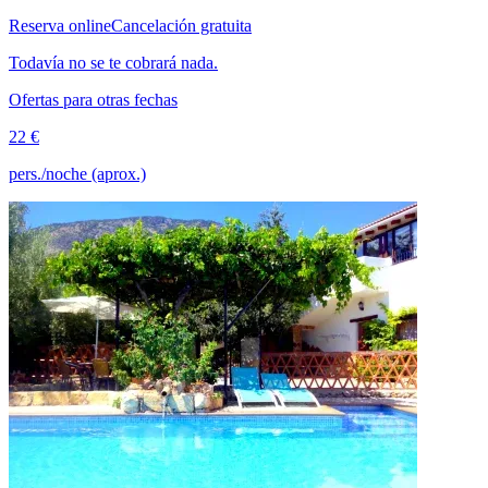
Reserva online
Cancelación gratuita
Todavía no se te cobrará nada.
Ofertas para otras fechas
22 €
pers./noche (aprox.)