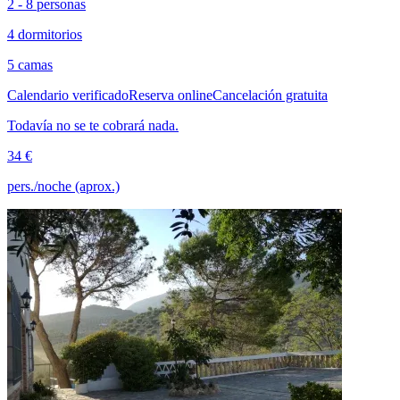
2 - 8 personas
4 dormitorios
5 camas
Calendario verificado
Reserva online
Cancelación gratuita
Todavía no se te cobrará nada.
34 €
pers./noche (aprox.)