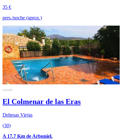
35 €
pers./noche (aprox.)
El Colmenar de las Eras
Dehesas Viejas
(30)
A 17.7 Km de Arbuniel.