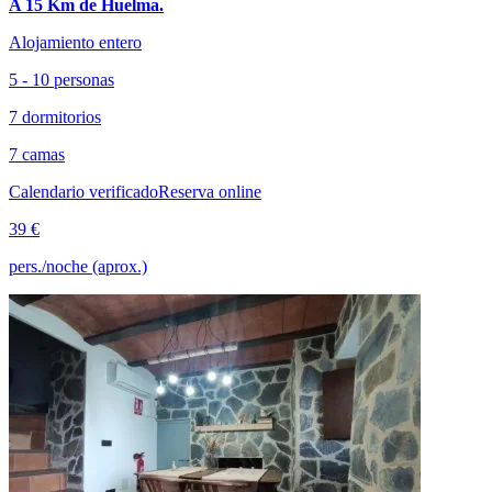
A 15 Km de Huelma.
Alojamiento entero
5 - 10 personas
7 dormitorios
7 camas
Calendario verificado
Reserva online
39 €
pers./noche (aprox.)