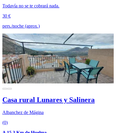
Todavía no se te cobrará nada.
30 €
pers./noche (aprox.)
Casa rural Lunares y Salinera
Albanchez de Mágina
(0)
A 15.3 Km de Huelma.