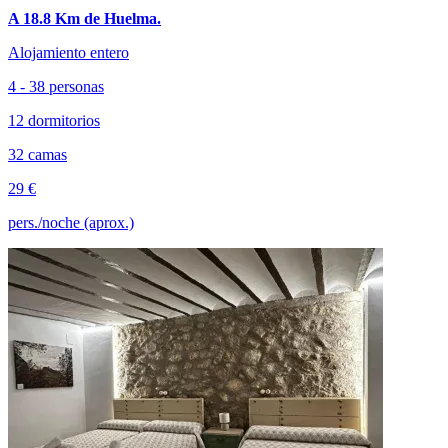
A 18.8 Km de Huelma.
Alojamiento entero
4 - 38 personas
12 dormitorios
32 camas
29 €
pers./noche (aprox.)