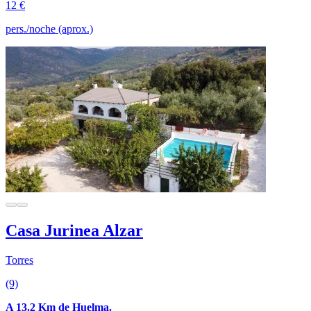
12 €
pers./noche (aprox.)
Casa Jurinea Alzar
Torres
(9)
A 13.2 Km de Huelma.