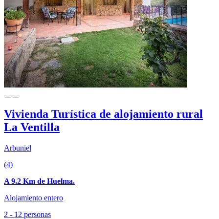
Vivienda Turística de alojamiento rural
La Ventilla
Arbuniel
(4)
A 9.2 Km de Huelma.
Alojamiento entero
2 - 12 personas