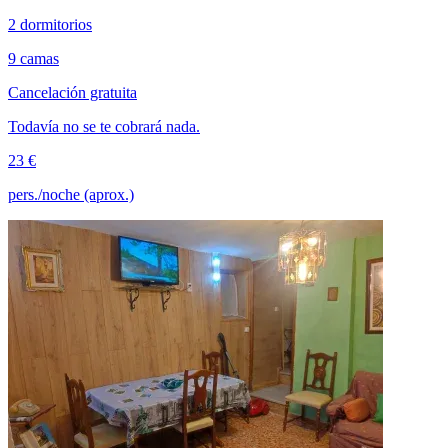
2 dormitorios
9 camas
Cancelación gratuita
Todavía no se te cobrará nada.
23 €
pers./noche (aprox.)