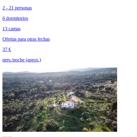
2 - 21 personas
6 dormitorios
13 camas
Ofertas para otras fechas
37 €
pers./noche (aprox.)