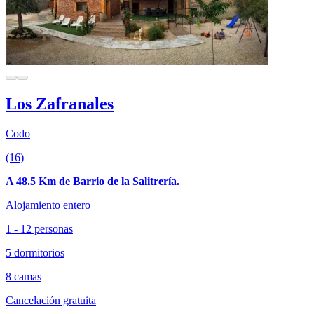
Los Zafranales
Codo
(16)
A 48.5 Km de Barrio de la Salitrería.
Alojamiento entero
1 - 12 personas
5 dormitorios
8 camas
Cancelación gratuita