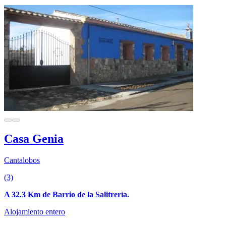
Casa Genia
Cantalobos
(3)
A 32.3 Km de Barrio de la Salitrería.
Alojamiento entero