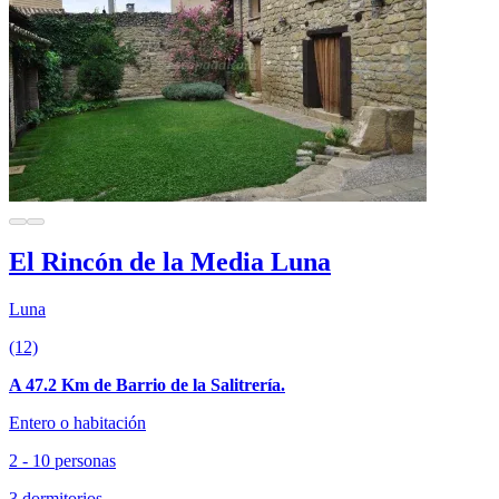
El Rincón de la Media Luna
Luna
(12)
A 47.2 Km de Barrio de la Salitrería.
Entero o habitación
2 - 10 personas
3 dormitorios