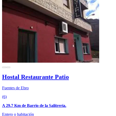
Hostal Restaurante Patio
Fuentes de Ebro
(6)
A 29.7 Km de Barrio de la Salitrería.
Entero o habitación