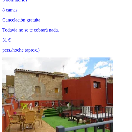
8 camas
Cancelación gratuita
Todavía no se te cobrará nada.
31 €
pers./noche (aprox.)