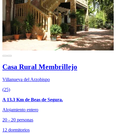
Casa Rural Membrillejo
Villanueva del Arzobispo
(25)
A 13.3 Km de Beas de Segura.
Alojamiento entero
20 - 20 personas
12 dormitorios