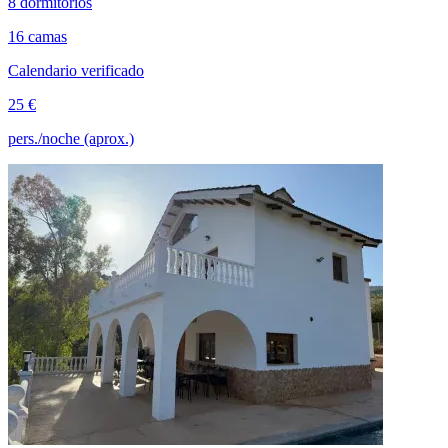
8 dormitorios
16 camas
Calendario verificado
25 €
pers./noche (aprox.)