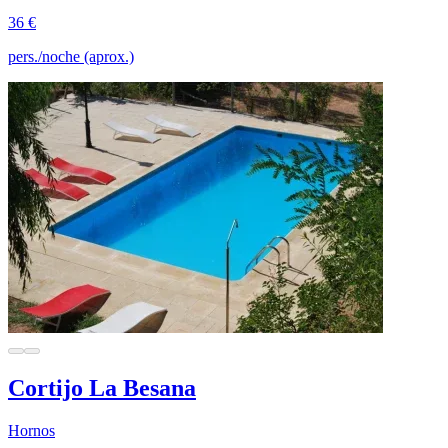
36 €
pers./noche (aprox.)
Cortijo La Besana
Hornos