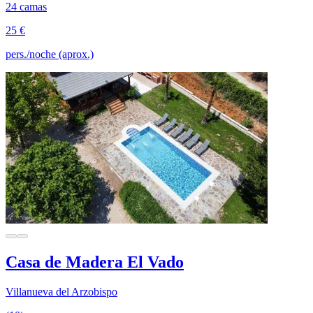
24 camas
25 €
pers./noche (aprox.)
Casa de Madera El Vado
Villanueva del Arzobispo