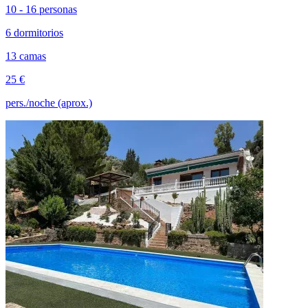
10 - 16 personas
6 dormitorios
13 camas
25 €
pers./noche (aprox.)