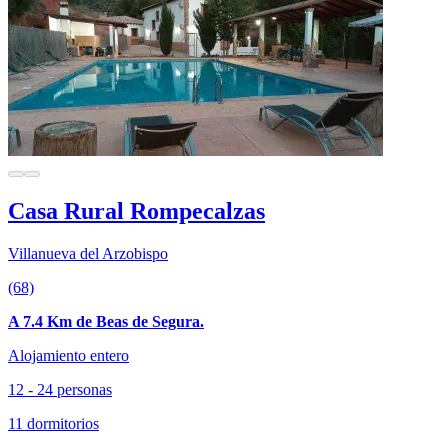
Casa Rural Rompecalzas
Villanueva del Arzobispo
(68)
A 7.4 Km de Beas de Segura.
Alojamiento entero
12 - 24 personas
11 dormitorios